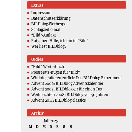
Extras
Impressum
Datenschutzerklärung
BILDblog-Werbespot
Schlagzeil-o-mat
"Bild"-Auflage
Ratgeber: Hilfe, ich bin in "Bild"
Wer liest BILDblog?
Oldies
"Bild"-Wörterbuch
Presserats-Rügen für "Bild"
Wir fotografieren zurück: Das BILDblog-Experiment
Advent 2006: BILDblog-Adventskalender
Advent 2007: BILDblogger für einen Tag
Weihnachten 2008: BILDblog vor 40 Jahren
Advent 2011: BILDblog classics
Archiv
Juli 2025
M
D
M
D
F
S
S