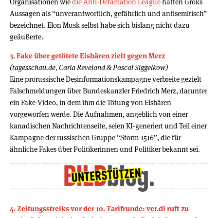
Organisationen wie
die Anti-Defamation League
hätten Groks
Aussagen als “unverantwortlich, gefährlich und antisemitisch”
bezeichnet. Elon Musk selbst habe sich bislang nicht dazu
geäußerte.
3. Fake über getötete Eisbären zielt gegen Merz
(tagesschau.de, Carla Reveland & Pascal Siggelkow)
Eine prorussische Desinformationskampagne verbreite gezielt
Falschmeldungen über Bundeskanzler Friedrich Merz, darunter
ein Fake-Video, in dem ihm die Tötung von Eisbären
vorgeworfen werde. Die Aufnahmen, angeblich von einer
kanadischen Nachrichtenseite, seien KI-generiert und Teil einer
Kampagne der russischen Gruppe “Storm-1516”, die für
ähnliche Fakes über Politikerinnen und Politiker bekannt sei.
4. Zeitungsstreiks vor der 10. Tarifrunde: ver.di ruft zu