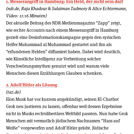
1. Messerangriff in Hamburg: Ein Held, der nicht sein darf
(ndr.de, Raja Khadour & Sulaiman Tadmory & Alice Echtermann,
Video: 11:16 Minuten)
Der aktuelle Beitrag des NDR-Medienmagazins “Zapp” zeigt,
wie rechte Accounts nach einem Messerangriff in Hamburg
gezielt eine Desinformationskampagne gegen den syrischen
Helfer Muhammad al Muhammad gestartet und ihn als
“erfundenen Helden” diffamiert haben. Dabei wird deutlich,
wie Künstliche Intelligenz zur Verbreitung solcher
Verschwörungsmythen genutzt wird und warum viele
Menschen diesen Erzählungen Glauben schenken.
2. Adolf Hitler als Lösung
(taz.de)
Elon Musk hat vor kurzem angekündigt, seinen KI-Chatbot
Grok neu justieren zu lassen, offenbar weil dessen Ergebnisse
nicht in Musks rechtslibertäres Weltbild passten. Nun habe Grok
Menschen mit vermutlich jüdischem Nachnamen “Hass auf
Weiße” vorgeworfen und Adolf Hitler gelobt. Jüdische