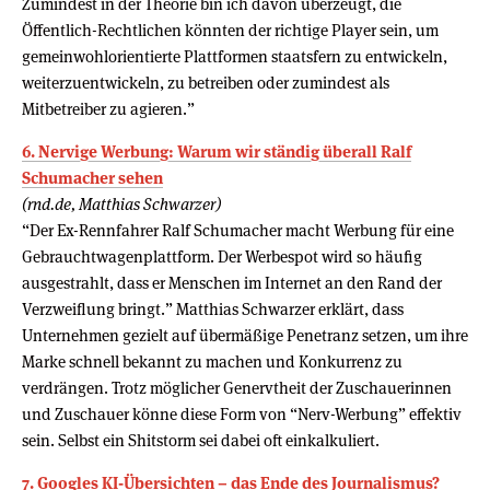
Zumindest in der Theorie bin ich davon überzeugt, die
Öffentlich-Rechtlichen könnten der richtige Player sein, um
gemeinwohlorientierte Plattformen staatsfern zu entwickeln,
weiterzuentwickeln, zu betreiben oder zumindest als
Mitbetreiber zu agieren.”
6. Nervige Werbung: Warum wir ständig überall Ralf
Schumacher sehen
(rnd.de, Matthias Schwarzer)
“Der Ex-Rennfahrer Ralf Schumacher macht Werbung für eine
Gebrauchtwagenplattform. Der Werbespot wird so häufig
ausgestrahlt, dass er Menschen im Internet an den Rand der
Verzweiflung bringt.” Matthias Schwarzer erklärt, dass
Unternehmen gezielt auf übermäßige Penetranz setzen, um ihre
Marke schnell bekannt zu machen und Konkurrenz zu
verdrängen. Trotz möglicher Genervtheit der Zuschauerinnen
und Zuschauer könne diese Form von “Nerv-Werbung” effektiv
sein. Selbst ein Shitstorm sei dabei oft einkalkuliert.
7. Googles KI-Übersichten – das Ende des Journalismus?