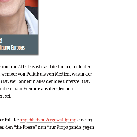
 und die AfD. Das ist das Titelthema, nicht der
m weniger von Politik als von Medien, was in der
t, weil ohnehin alles der Idee unterstellt ist,
nd ein paar Freunde aus der gleichen
rt sei.
er Fall der
angeblichen Vergewaltigung
eines 13-
er, den “die Presse” nun “zur Propaganda gegen