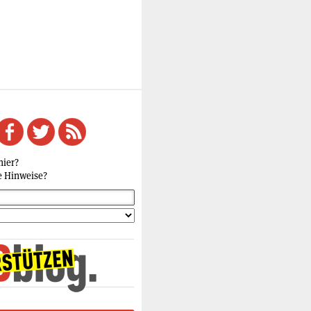
hier?
e Hinweise?