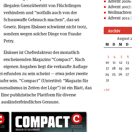
Advent 2006:
illegalen Grenzübertritt von Flüchtlingen
Advent 2007:
verhindern und “notfalls auch von der
Weihnachten 
Advent 2011: 
Schusswaffe Gebrauch machen”, das sei
Gesetz. Jürgen Elsässer schwärmt nicht trotz,
Archiv
sondern wegen solcher Dinge von Frauke
August 
Petry.
M
D
M
D
Elsässer ist Chefredakteur des monatlich
3
4
5
6
erscheinenden Magazins “Compact”. Nach
10
11
12
13
eigenen Angaben liegt die verkaufte Auflage
17
18
19
20
rei erfunden zu sein scheint — etwa jeder zweite
24
25
26
27
31
fer sein. “Compact” (Untertitel: “Magazin für
urnalismus in Zeiten der Lüge”) ist ein Blatt, das
« Jul
 Eine publizistische Plattform für diverse
i ausländerfeindliches Geraune.