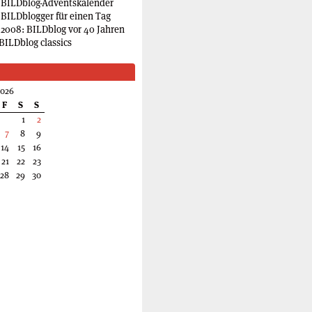
 BILDblog-Adventskalender
 BILDblogger für einen Tag
2008: BILDblog vor 40 Jahren
BILDblog classics
2026
F
S
S
1
2
7
8
9
14
15
16
21
22
23
28
29
30