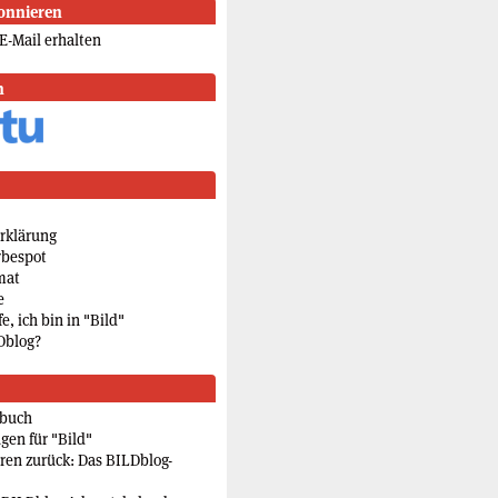
onnieren
E-Mail erhalten
n
rklärung
rbespot
mat
e
e, ich bin in "Bild"
Dblog?
rbuch
gen für "Bild"
eren zurück: Das BILDblog-