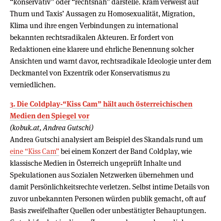
“konservativ” oder “rechtsnah” darstelle. Kram verweist auf
Thurn und Taxis’ Aussagen zu Homosexualität, Migration,
Klima und ihre engen Verbindungen zu international
bekannten rechtsradikalen Akteuren. Er fordert von
Redaktionen eine klarere und ehrliche Benennung solcher
Ansichten und warnt davor, rechtsradikale Ideologie unter dem
Deckmantel von Exzentrik oder Konservatismus zu
verniedlichen.
3. Die Coldplay-“Kiss Cam” hält auch österreichischen
Medien den Spiegel vor
(kobuk.at, Andrea Gutschi)
Andrea Gutschi analysiert am Beispiel des Skandals rund um
eine “Kiss Cam”
bei einem Konzert der Band Coldplay, wie
klassische Medien in Österreich ungeprüft Inhalte und
Spekulationen aus Sozialen Netzwerken übernehmen und
damit Persönlichkeitsrechte verletzen. Selbst intime Details von
zuvor unbekannten Personen würden publik gemacht, oft auf
Basis zweifelhafter Quellen oder unbestätigter Behauptungen.