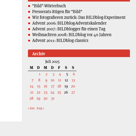
"Bild"-Wörterbuch
Presserats-Rügen für "Bild"
Wir fotografieren zurück: Das BILDblog-Experiment
Advent 2006: BILDblog-Adventskalender
Advent 2007: BILDblogger für einen Tag
Weihnachten 2008: BILDblog vor 40 Jahren
Advent 2011: BILDblog classics
Archiv
Juli 2025
M
D
M
D
F
S
S
1
2
3
4
5
6
7
8
9
10
11
12
13
14
15
16
17
18
19
20
21
22
23
24
25
26
27
28
29
30
31
« Jun
Aug »