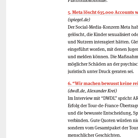
Plattformökonomie.
5. Meta löscht 635.000 Accounts 
(spiegel.de)
Der Social-Media-Konzern Meta ha
gelöscht, die Kinder sexualisiert 
und Nutzern interagiert hätten. Gle
eingeführt worden, mit denen Jugen
und melden können. Die Maßnahmen
möglicher Schäden an der psychis
juristisch unter Druck geraten sei.
6. “Wir machen bewusst keine re
(dwdl.de, Alexander Krei)
Im Interview mit “DWDL” spricht A
Erfolg der Tour-de-France-Übertra
und die bewusste Entscheidung, Spo
verbinden. Gute Quoten würden nic
sondern vom Gesamtpaket der Tour, 
menschlicher Geschichten.