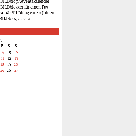
 BILDblog-Adventskalender
 BILDblogger für einen Tag
2008: BILDblog vor 40 Jahren
BILDblog classics
25
F
S
S
4
5
6
11
12
13
18
19
20
25
26
27