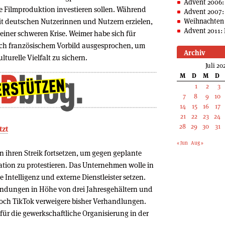
Advent 2006:
he Filmproduktion investieren sollen. Während
Advent 2007:
 deutschen Nutzerinnen und Nutzern erzielen,
Weihnachten 
Advent 2011: 
einer schweren Krise. Weimer habe sich für
ach französischem Vorbild ausgesprochen, um
Archiv
turelle Vielfalt zu sichern.
Juli 20
M
D
M
D
1
2
3
7
8
9
10
14
15
16
17
21
22
23
24
28
29
30
31
tzt
« Jun
Aug »
n ihren Streik fortsetzen, um gegen geplante
ion zu protestieren. Das Unternehmen wolle in
 Intelligenz und externe Dienstleister setzen.
findungen in Höhe von drei Jahresgehältern und
doch TikTok verweigere bisher Verhandlungen.
l für die gewerkschaftliche Organisierung in der