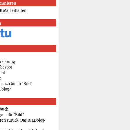
onnieren
E-Mail erhalten
n
rklärung
rbespot
mat
e
e, ich bin in "Bild"
Dblog?
rbuch
gen für "Bild"
eren zurück: Das BILDblog-