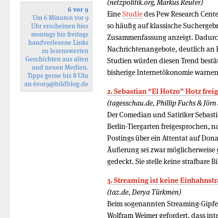
(netzpolitik.org, Markus Reuter)
6 vor 9
Eine
Studie
des Pew Research Center
Um 6 Minuten vor 9
so häufig auf klassische Suchergebn
Uhr erscheinen hier
montags bis freitags
Zusammenfassung anzeigt. Dadurch 
handverlesene Links
Nachrichtenangebote, deutlich an
zu lesenswerten
Geschichten aus alten
Studien würden diesen Trend bestät
und neuen Medien.
bisherige Internetökonomie warnen
Tipps gerne bis 8 Uhr
an
6vor9
@bildblog.de
2. Sebastian “El Hotzo” Hotz fre
(tagesschau.de, Phillip Fuchs & Jörn 
Der Comedian und Satiriker Sebast
Berlin-Tiergarten freigesprochen, n
Postings über ein Attentat auf Don
Äußerung sei zwar möglicherweise g
gedeckt. Sie stelle keine strafbare Bi
3. Streaming ist keine Einbahnst
(taz.de, Derya Türkmen)
Beim sogenannten Streaming-Gipfel
Wolfram Weimer gefordert, dass int