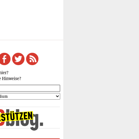
hier?
e Hinweise?