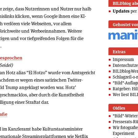
BILDblog ab
 zeige, dass Nutzerinnen und Nutzer nur halb
Updates
per 
islinks klicken, wenn Google ihnen eine KI-
verlören viele Webseiten, vor allem
Gehostet vo
 Reichweite und Werbeeinnahmen. Weitere
igen und vor tiefgreifenden Folgen für die
.
Extras
igesprochen
Impressum
Seidel)
Datenschutze
BILDblog-We
ian Hotz alias “El Hotzo” wurde vom Amtsgericht
Schlagzeil-o-
achdem er wegen eines satirischen Twitter-
"Bild"-Auflag
ald Trump angeklagt worden war. Hotz’
Ratgeber: Hilf
eschmacklos, aber durch die Kunstfreiheit
Wer liest BIL
lligung einer Straftat dar.
Oldies
raße
"Bild"-Wörte
Presserats-Rü
Wir fotografi
 im Kanzleramt habe Kulturstaatsminister
Experiment
ernationale Streamingplattformen wie Netflix