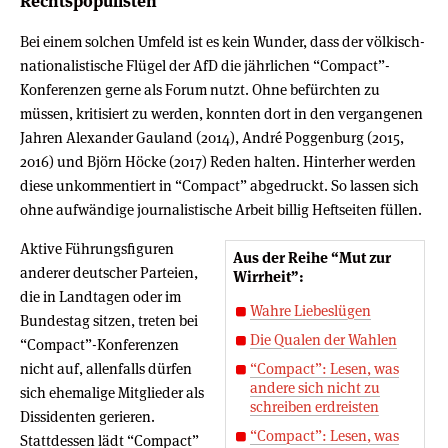
Rechtspopulisten
Bei einem solchen Umfeld ist es kein Wunder, dass der völkisch-
nationalistische Flügel der AfD die jährlichen “Compact”-
Konferenzen gerne als Forum nutzt. Ohne befürchten zu
müssen, kritisiert zu werden, konnten dort in den vergangenen
Jahren Alexander Gauland (2014), André Poggenburg (2015,
2016) und Björn Höcke (2017) Reden halten. Hinterher werden
diese unkommentiert in “Compact” abgedruckt. So lassen sich
ohne aufwändige journalistische Arbeit billig Heftseiten füllen.
Aktive Führungsfiguren
Aus der Reihe “Mut zur
anderer deutscher Parteien,
Wirrheit”:
die in Landtagen oder im
Wahre Liebeslügen
Bundestag sitzen, treten bei
Die Qualen der Wahlen
“Compact”-Konferenzen
nicht auf, allenfalls dürfen
“Compact”: Lesen, was
andere sich nicht zu
sich ehemalige Mitglieder als
schreiben erdreisten
Dissidenten gerieren.
“Compact”: Lesen, was
Stattdessen lädt “Compact”