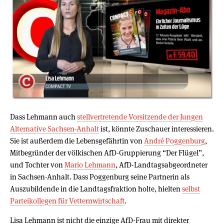
Dass Lehmann auch
stellvertretende Vorsitzende der Jungen
Alternative Sachsen-Anhalt
ist, könnte Zuschauer interessieren.
Sie ist außerdem die Lebensgefährtin von
André Poggenburg
,
Mitbegründer der völkischen AfD-Gruppierung “Der Flügel”,
und Tochter von
Mario Lehmann
, AfD-Landtagsabgeordneter
in Sachsen-Anhalt. Dass Poggenburg seine Partnerin als
Auszubildende in die Landtagsfraktion holte, hielten
selbst
Parteikollegen für Vetternwirtschaft
.
Lisa Lehmann ist nicht die einzige AfD-Frau mit direkter