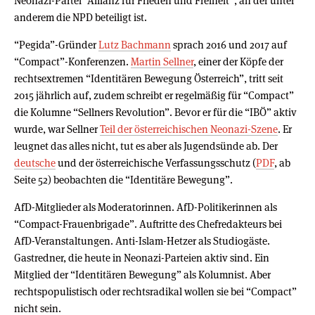
Neonazi-Partei “Allianz für Frieden und Freiheit”, an der unter
anderem die NPD beteiligt ist.
“Pegida”-Gründer
Lutz Bachmann
sprach 2016 und 2017 auf
“Compact”-Konferenzen.
Martin Sellner
, einer der Köpfe der
rechtsextremen “Identitären Bewegung Österreich”, tritt seit
2015 jährlich auf, zudem schreibt er regelmäßig für “Compact”
die Kolumne “Sellners Revolution”. Bevor er für die “IBÖ” aktiv
wurde, war Sellner
Teil der österreichischen Neonazi-Szene
. Er
leugnet das alles nicht, tut es aber als Jugendsünde ab. Der
deutsche
und der österreichische Verfassungsschutz (
PDF
, ab
Seite 52) beobachten die “Identitäre Bewegung”.
AfD-Mitglieder als Moderatorinnen. AfD-Politikerinnen als
“Compact-Frauenbrigade”. Auftritte des Chefredakteurs bei
AfD-Veranstaltungen. Anti-Islam-Hetzer als Studiogäste.
Gastredner, die heute in Neonazi-Parteien aktiv sind. Ein
Mitglied der “Identitären Bewegung” als Kolumnist. Aber
rechtspopulistisch oder rechtsradikal wollen sie bei “Compact”
nicht sein.