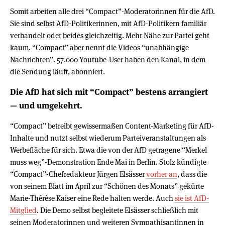
Somit arbeiten alle drei “Compact”-Moderatorinnen für die AfD.
Sie sind selbst AfD-Politikerinnen, mit AfD-Politikern familiär
verbandelt oder beides gleichzeitig. Mehr Nähe zur Partei geht
kaum. “Compact” aber nennt die Videos “unabhängige
Nachrichten”. 57.000 Youtube-User haben den Kanal, in dem
die Sendung läuft, abonniert.
Die AfD hat sich mit “Compact” bestens arrangiert
— und umgekehrt.
“Compact” betreibt gewissermaßen Content-Marketing für AfD-
Inhalte und nutzt selbst wiederum Parteiveranstaltungen als
Werbefläche für sich. Etwa die von der AfD getragene “Merkel
muss weg”-Demonstration Ende Mai in Berlin. Stolz kündigte
“Compact”-Chefredakteur Jürgen Elsässer
vorher an
, dass die
von seinem Blatt im April zur “Schönen des Monats” gekürte
Marie-Thérèse Kaiser eine Rede halten werde. Auch
sie ist AfD-
Mitglied
. Die Demo selbst begleitete Elsässer schließlich mit
seinen Moderatorinnen und weiteren Sympathisantinnen in