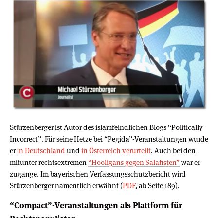
Stürzenberger ist Autor des islamfeindlichen Blogs “Politically
Incorrect”. Für seine Hetze bei “Pegida”-Veranstaltungen wurde
er
in Deutschland
und
in Österreich
verurteilt
. Auch bei den
mitunter rechtsextremen
“Hooligans gegen Salafisten”
war er
zugange. Im bayerischen Verfassungsschutzbericht wird
Stürzenberger namentlich erwähnt (
PDF
, ab Seite 189).
“Compact”-Veranstaltungen als Plattform für