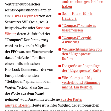
andere schon geschrieben
Vertreter europäischer
haben
rechtspopulistischer Parteien
Sechs Fäuste für ein
ein:
Oskar Freysinger
von der
Halleluja
Schweizer SVP (2014, 2016)
“Compact” könnte es
beispielsweise oder
Susanne
besser wissen
Winter
, deren Auftritt bei der
“Compact” begeht
“Compact”-Konferenz 2015
Asylbetrug
wohl ihr letzter als Mitglied
Weihnachtsmärchen von
der FPÖ war. Am Wochenende
den “Lügenpresse”-
darauf hieß sie öffentlich
Rufern
einen antisemitischen
Die große Auflagenlüge
Facebook-Kommentar, der von
der “Lügenpresse”-Rufer
Europa bedrohenden
Wie “Compact” lügt,
“Geldjuden” sprach, mit den
verdreht und Stimmung
macht. Ein Beispiel.
Worten “schön, dass Sie mir
die Worte aus dem Mund
nehmen” gut. Daraufhin wurde sie
aus der Partei
ausgeschlossen
. Heute ist Winter Mitglied der europäischen