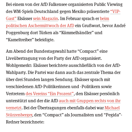
Bei einem von der AfD Falkensee organisierten Public Viewing
des WM-Spiels Deutschland gegen Mexiko präsentierte
“VIP-
Gast”
Elsässer
sein Magazin
. Im Februar sprach er
beim
politischen Aschermittwoch der AfD
ein Grußwort, bevor André
Poggenburg dort Türken als “Kümmelhändler” und
“Kameltreiber” beleidigte.
Am Abend der Bundestagswahl hatte “Compact” eine
Liveübertragung von der Party der AfD organisiert.
Wohlgemerkt: Elsässer berichtete ausschließlich von der AfD-
Wahlparty. Die Partei war dann auch das zentrale Thema der
über drei Stunden langen Sendung. Elsässer sprach mit
verschiedenen AfD-Politikerinnen und -Politikern sowie
Vertretern
des Vereins “Ein Prozent”
, den Elsässer persönlich
unterstützt und der die AfD
auch mit Gruppen rechts von ihr
vernetzt
. Bei der Übertragungen ebenfalls dabei war
Michael
Stürzenberger
, den “Compact” als Journalisten und “Pegida”-
Redner bezeichnete: