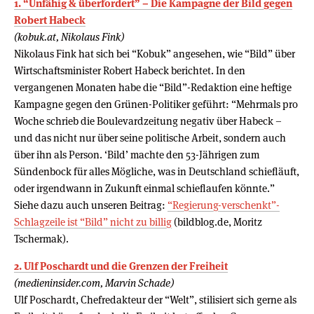
1. “Unfähig & überfordert” – Die Kampagne der Bild gegen
Robert Habeck
(kobuk.at, Nikolaus Fink)
Nikolaus Fink hat sich bei “Kobuk” angesehen, wie “Bild” über
Wirtschaftsminister Robert Habeck berichtet. In den
vergangenen Monaten habe die “Bild”-Redaktion eine heftige
Kampagne gegen den Grünen-Politiker geführt: “Mehrmals pro
Woche schrieb die Boulevardzeitung negativ über Habeck –
und das nicht nur über seine politische Arbeit, sondern auch
über ihn als Person. ‘Bild’ machte den 53-Jährigen zum
Sündenbock für alles Mögliche, was in Deutschland schiefläuft,
oder irgendwann in Zukunft einmal schieflaufen könnte.”
Siehe dazu auch unseren Beitrag:
“Regierung-verschenkt”-
Schlagzeile ist “Bild” nicht zu billig
(bildblog.de, Moritz
Tschermak).
2. Ulf Poschardt und die Grenzen der Freiheit
(medieninsider.com, Marvin Schade)
Ulf Poschardt, Chefredakteur der “Welt”, stilisiert sich gerne als