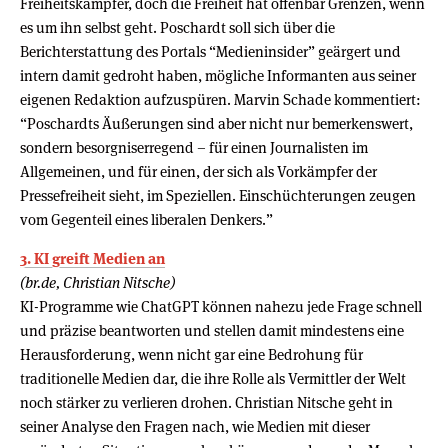
Freiheitskämpfer, doch die Freiheit hat offenbar Grenzen, wenn
es um ihn selbst geht. Poschardt soll sich über die
Berichterstattung des Portals “Medieninsider” geärgert und
intern damit gedroht haben, mögliche Informanten aus seiner
eigenen Redaktion aufzuspüren. Marvin Schade kommentiert:
“Poschardts Äußerungen sind aber nicht nur bemerkenswert,
sondern besorgniserregend – für einen Journalisten im
Allgemeinen, und für einen, der sich als Vorkämpfer der
Pressefreiheit sieht, im Speziellen. Einschüchterungen zeugen
vom Gegenteil eines liberalen Denkers.”
3. KI greift Medien an
(br.de, Christian Nitsche)
KI-Programme wie ChatGPT können nahezu jede Frage schnell
und präzise beantworten und stellen damit mindestens eine
Herausforderung, wenn nicht gar eine Bedrohung für
traditionelle Medien dar, die ihre Rolle als Vermittler der Welt
noch stärker zu verlieren drohen. Christian Nitsche geht in
seiner Analyse den Fragen nach, wie Medien mit dieser