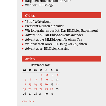
Ratgeber: Hilfe, ich bin in "Bild"
Wer liest BILDblog?
Oldies
"Bild"-Wörterbuch
Presserats-Rügen für "Bild"
Wir fotografieren zurück: Das BILDblog-Experiment
Advent 2006: BILDblog-Adventskalender
Advent 2007: BILDblogger für einen Tag
Weihnachten 2008: BILDblog vor 40 Jahren
Advent 2011: BILDblog classics
Archiv
Dezember 2022
M
D
M
D
F
S
S
1
2
3
4
5
6
7
8
9
10
11
12
13
14
15
16
17
18
19
20
21
22
23
24
25
26
27
28
29
30
31
« Nov
Jan »