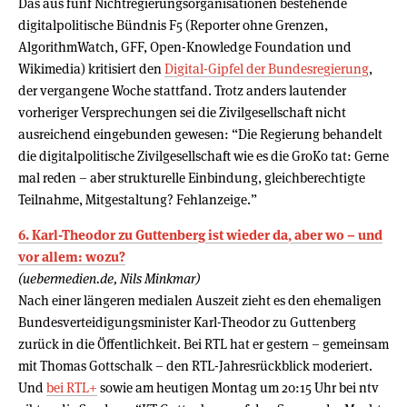
Das aus fünf Nichtregierungsorganisationen bestehende
digitalpolitische Bündnis F5 (Reporter ohne Grenzen,
AlgorithmWatch, GFF, Open-Knowledge Foundation und
Wikimedia) kritisiert den
Digital-Gipfel der Bundesregierung
,
der vergangene Woche stattfand. Trotz anders lautender
vorheriger Versprechungen sei die Zivilgesellschaft nicht
ausreichend eingebunden gewesen: “Die Regierung behandelt
die digitalpolitische Zivilgesellschaft wie es die GroKo tat: Gerne
mal reden – aber strukturelle Einbindung, gleichberechtigte
Teilnahme, Mitgestaltung? Fehlanzeige.”
6. Karl-Theodor zu Guttenberg ist wieder da, aber wo – und
vor allem: wozu?
(uebermedien.de, Nils Minkmar)
Nach einer längeren medialen Auszeit zieht es den ehemaligen
Bundesverteidigungsminister Karl-Theodor zu Guttenberg
zurück in die Öffentlichkeit. Bei RTL hat er gestern – gemeinsam
mit Thomas Gottschalk – den RTL-Jahresrückblick moderiert.
Und
bei RTL+
sowie am heutigen Montag um 20:15 Uhr bei ntv