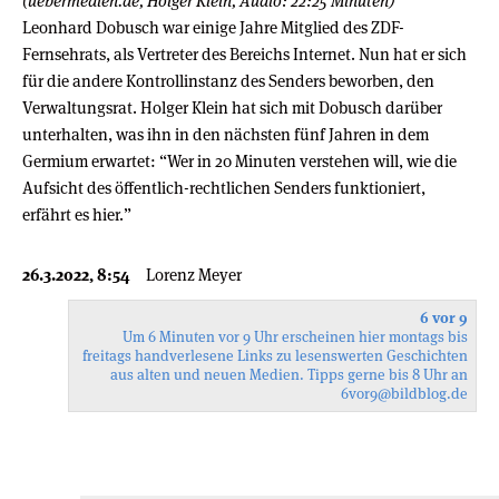
(uebermedien.de, Holger Klein, Audio: 22:25 Minuten)
Leonhard Dobusch war einige Jahre Mitglied des ZDF-
Fernsehrats, als Vertreter des Bereichs Internet. Nun hat er sich
für die andere Kontrollinstanz des Senders beworben, den
Verwaltungsrat. Holger Klein hat sich mit Dobusch darüber
unterhalten, was ihn in den nächsten fünf Jahren in dem
Germium erwartet: “Wer in 20 Minuten verstehen will, wie die
Aufsicht des öffentlich-rechtlichen Senders funktioniert,
erfährt es hier.”
26.3.2022, 8:54
Lorenz Meyer
6 vor 9
Um 6 Minuten vor 9 Uhr erscheinen hier montags bis
freitags handverlesene Links zu lesenswerten Geschichten
aus alten und neuen Medien. Tipps gerne bis 8 Uhr an
6vor9
@bildblog.de