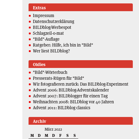
Extras
Impressum
Datenschutzerklärung
BILDblog-Werbespot
Schlagzeil-o-mat
"Bild"-Auflage
Ratgeber: Hilfe, ich bin in "Bild"
Wer liest BILDblog?
Oldies
"Bild"-Wörterbuch
Presserats-Rügen für "Bild"
Wir fotografieren zurück: Das BILDblog-Experiment
Advent 2006: BILDblog-Adventskalender
Advent 2007: BILDblogger für einen Tag
Weihnachten 2008: BILDblog vor 40 Jahren
Advent 2011: BILDblog classics
Archiv
März 2022
M
D
M
D
F
S
S