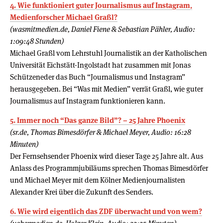
4. Wie funktioniert guter Journalismus auf Instagram,
Medienforscher Michael Graßl?
(wasmitmedien.de, Daniel Fiene & Sebastian Pähler, Audio:
1:09:48 Stunden)
Michael Graßl vom Lehrstuhl Journalistik an der Katholischen
Universität Eichstätt-Ingolstadt hat zusammen mit Jonas
Schützeneder das Buch “Journalismus und Instagram”
herausgegeben. Bei “Was mit Medien” verrät Graßl, wie guter
Journalismus auf Instagram funktionieren kann.
5. Immer noch “Das ganze Bild”? – 25 Jahre Phoenix
(sr.de, Thomas Bimesdörfer & Michael Meyer, Audio: 16:28
Minuten)
Der Fernsehsender Phoenix wird dieser Tage 25 Jahre alt. Aus
Anlass des Programmjubiläums sprechen Thomas Bimesdörfer
und Michael Meyer mit dem Kölner Medienjournalisten
Alexander Krei über die Zukunft des Senders.
6. Wie wird eigentlich das ZDF überwacht und von wem?