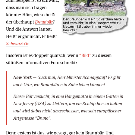
zum Beispiel ist so schwarz,
dass man sich fragen
könnte: Höm, wieso heißt
der überhaupt
Braun
bär
?
Und die Antwort lautet:
Heißt er gar nicht. Er heißt
Schwarz
bär
.
Insofern ist es doppelt quatsch, wenn
“Bild”
zu diesem
süüüßen
informativen Foto schreibt:
New York
— Guck mal, Herr Minister Schnappauf! Es gibt
auch Orte, wo Braunbären in Ruhe leben können!
Dieser Bär versucht, in eine Hängematte in einem Garten in
New Jersey (USA) zu klettern, um ein Schläfchen zu halten —
und wird dabei nicht abgeschossen, wie sein europäischer
Artgenosse “Bruno”.
Denn erstens ist das, wie gesagt, gar kein Braunbär. Und