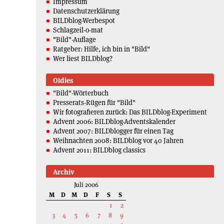
Impressum
Datenschutzerklärung
BILDblog-Werbespot
Schlagzeil-o-mat
"Bild"-Auflage
Ratgeber: Hilfe, ich bin in "Bild"
Wer liest BILDblog?
Oldies
"Bild"-Wörterbuch
Presserats-Rügen für "Bild"
Wir fotografieren zurück: Das BILDblog-Experiment
Advent 2006: BILDblog-Adventskalender
Advent 2007: BILDblogger für einen Tag
Weihnachten 2008: BILDblog vor 40 Jahren
Advent 2011: BILDblog classics
Archiv
Juli 2006
M
D
M
D
F
S
S
1
2
3
4
5
6
7
8
9