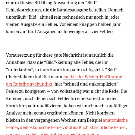
eine exklusive BILDblog-Auswertung der “Bild”-
Fehlerkorrekturen, die die Bundesausgabe betreffen. Danach
unterläuft “Bild” aktuell rein rechnerisch nur noch in jeder
vierten Ausgabe ein Fehler. Vor einem knappen halben Jahr
kamen auf fünf Ausgaben nicht weniger als vier Fehler:
Voraussetzung für diese gute Nachricht ist natürlich die
Annahme, dass die “Bild”-Zeitung alle Fehler, die ihr
“unterlaufen”, in ihrer Korrekturspalte richtigstellt. “Bild”-
Chefredakteur Kai Diekmann
hat bei der Wieder-Einführung
der Rubrik angekündigt
, hier “schnell und unkompliziert”
Fehler zu korrigieren — von vollständig war nicht die Rede. Die
Kriterien, nach denen sich Fehler für eine Korrektur in der
Korrekturspalte qualifizieren, haben wir auch nach sorgfältiger
Analyse nicht genau ergründen können. Nicht korrigiert
blieben in den vergangenen Wochen zum Beispiel
anatomische
Fehler
,
demoskopische Fehler
,
mutmaßlich absichtliche Fehler
,
nachweisbar bösartige Fehler
,
unwichtige Fehler
,