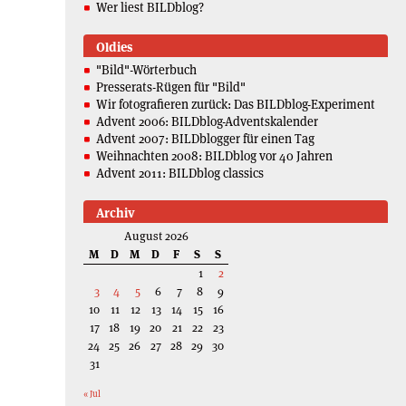
Wer liest BILDblog?
Oldies
"Bild"-Wörterbuch
Presserats-Rügen für "Bild"
Wir fotografieren zurück: Das BILDblog-Experiment
Advent 2006: BILDblog-Adventskalender
Advent 2007: BILDblogger für einen Tag
Weihnachten 2008: BILDblog vor 40 Jahren
Advent 2011: BILDblog classics
Archiv
August 2026
M
D
M
D
F
S
S
1
2
3
4
5
6
7
8
9
10
11
12
13
14
15
16
17
18
19
20
21
22
23
24
25
26
27
28
29
30
31
« Jul