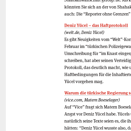
könnten Sie sich an der von Shahak 
auch: Die “Reporter ohne Grenzen”
Deniz Yücel – das Haftprotokoll
(welt.de, Deniz Yücel)
Es gibt Neuigkeiten vom “Welt”-Kor
Februar im “türkischen Polizeigewa
Umschreibung für “im Knast eingespe
schreiben, hat aber seinen Verteidig
Protokoll, das deutlich macht, wi
Haftbedingungen für die Inhaftierte
Yücel vorgehen mag.
Warum die türkische Regierung so
(vice.com, Matern Boeselager)
Auf “Vice” fragt sich Matern Boese
Angst vor Deniz Yücel habe. Yüce
natürlich seine Texte seien es, die
hätten: “Deniz Yücel wusste also, da