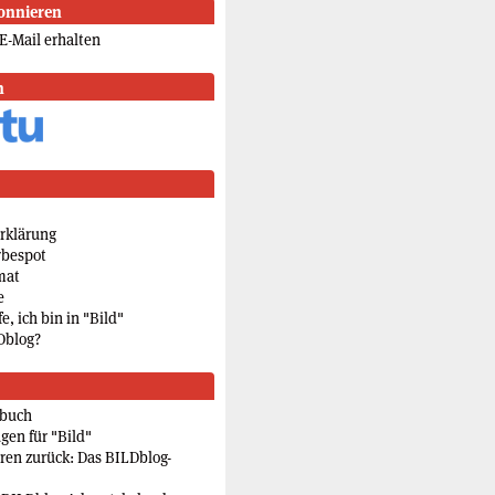
onnieren
E-Mail erhalten
n
rklärung
rbespot
mat
e
e, ich bin in "Bild"
Dblog?
rbuch
gen für "Bild"
eren zurück: Das BILDblog-