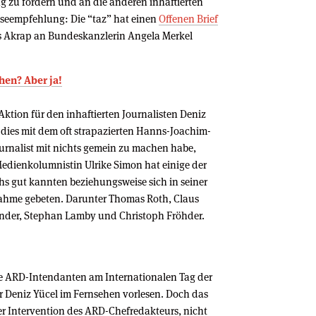
 zu fordern und an die anderen inhaftierten
Leseempfehlung: Die “taz” hat einen
Offenen Brief
is Akrap an Bundeskanzlerin Angela Merkel
hen? Aber ja!
Aktion für den inhaftierten Journalisten Deniz
dies mit dem oft strapazierten Hanns-Joachim-
ournalist mit nichts gemein zu machen habe,
Medienkolumnistin Ulrike Simon hat einige der
chs gut kannten beziehungsweise sich in seiner
nahme gebeten. Darunter Thomas Roth, Claus
ender, Stephan Lamby und Christoph Fröhder.
e ARD-Intendanten am Internationalen Tag der
für Deniz Yücel im Fernsehen vorlesen. Doch das
r Intervention des ARD-Chefredakteurs, nicht