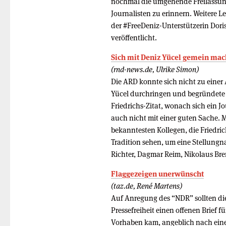
nochmal die umgehende Freilassung
Journalisten zu erinnern. Weitere 
der #FreeDeniz-Unterstützerin Dor
veröffentlicht.
Sich mit Deniz Yücel gemein mac
(rnd-news.de, Ulrike Simon)
Die ARD konnte sich nicht zu einer 
Yücel durchringen und begründete 
Friedrichs-Zitat, wonach sich ein J
auch nicht mit einer guten Sache. 
bekanntesten Kollegen, die Friedri
Tradition sehen, um eine Stellung
Richter, Dagmar Reim, Nikolaus Br
Flaggezeigen unerwünscht
(taz.de, René Martens)
Auf Anregung des “NDR” sollten di
Pressefreiheit einen offenen Brief 
Vorhaben kam, angeblich nach eine