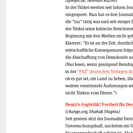
(spiegel.de, Hasnain Kazim)
In der Türkei werden seit Jahren Jo
eingesperrt. Nun hat es den Journali
die “taz” tätig war und seit einiger 
der Türkei seine kritische Berichte
Regierung mit den Medien nicht gef
Klartext: “Es ist an der Zeit, deutl
wirtschaftliche Konsequenzen folgen
die Abschaffung von Demokratie un
(Nur lesen, wenn genügend Beruhig
in der
“FAZ” deutschen Verlagen ih
ob es gut sei, ein Land zu lieben, 
weitere verstörende Äußerungen wie
nicht Türken vom Dienst.”)
Deniz’e özgürlük! Freiheit für Den
(change.org, Shahak Shapira)
Seit gestern sitzt der Journalist Den
Untersuchungshaft, nachdem ein U
Staatsanwaltschaft gefolgt ist. Als 