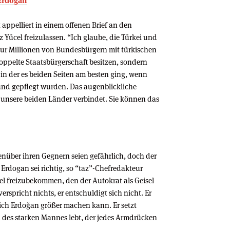
 Erdogan
appelliert in einem offenen Brief an den
 Yücel freizulassen. “Ich glaube, die Türkei und
nur Millionen von Bundesbürgern mit türkischen
doppelte Staatsbürgerschaft besitzen, sondern
 in der es beiden Seiten am besten ging, wenn
nd gepflegt wurden. Das augenblickliche
s unsere beiden Länder verbindet. Sie können das
enüber ihren Gegnern seien gefährlich, doch der
Erdogan sei richtig, so “taz”-Chefredakteur
ücel freizubekommen, den der Autokrat als Geisel
spricht nichts, er entschuldigt sich nicht. Er
sich Erdoğan größer machen kann. Er setzt
d des starken Mannes lebt, der jedes Armdrücken