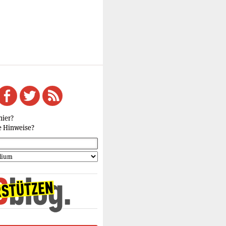
hier?
e Hinweise?