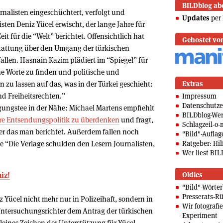
BILDblog ab
urnalisten eingeschüchtert, verfolgt und
Updates
per 
sten Deniz Yücel erwischt, der lange Jahre für
Zeit für die “Welt” berichtet. Offensichtlich hat
Gehostet vo
rstattung über den Umgang der türkischen
allen. Hasnain Kazim plädiert im “Spiegel” für
iche Worte zu finden und politische und
Extras
 zu lassen auf das, was in der Türkei geschieht:
d Freiheitsrechten.”
Impressum
Datenschutze
ungstee in der Nähe: Michael Martens empfiehlt
BILDblog-We
re Entsendungspolitik zu überdenken
und fragt,
Schlagzeil-o-
über das man berichtet. Außerdem fallen noch
"Bild"-Auflag
Ratgeber: Hilf
 “Die Verlage schulden den Lesern Journalisten,
Wer liest BIL
Oldies
iz!
"Bild"-Wörte
Presserats-Rü
iz Yücel nicht mehr nur in Polizeihaft, sondern in
Wir fotografi
ntersuchungsrichter dem Antrag der türkischen
Experiment
kleines Zeichen der Unterstützung für Yücel