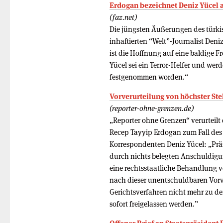
Erdogan bezeichnet Deniz Yücel a
(faz.net)
Die jüngsten Äußerungen des türki
inhaftierten “Welt”-Journalist Deni
ist die Hoffnung auf eine baldige Fr
Yücel sei ein Terror-Helfer und werde
festgenommen worden.“
Vorverurteilung von höchster Ste
(reporter-ohne-grenzen.de)
„Reporter ohne Grenzen“ verurteilt
Recep Tayyip Erdogan zum Fall des 
Korrespondenten Deniz Yücel: „Prä
durch nichts belegten Anschuldigu
eine rechtsstaatliche Behandlung 
nach dieser unentschuldbaren Vorver
Gerichtsverfahren nicht mehr zu de
sofort freigelassen werden.”