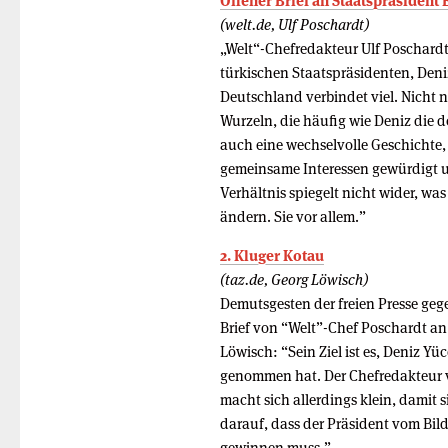
Offener Brief an Staatspräsident
(welt.de, Ulf Poschardt)
„Welt“-Chefredakteur Ulf Poschardt 
türkischen Staatspräsidenten, Deniz
Deutschland verbindet viel. Nicht 
Wurzeln, die häufig wie Deniz die 
auch eine wechselvolle Geschichte,
gemeinsame Interessen gewürdigt u
Verhältnis spiegelt nicht wider, wa
ändern. Sie vor allem.”
2. Kluger Kotau
(taz.de, Georg Löwisch)
Demutsgesten der freien Presse geg
Brief von “Welt”-Chef Poschardt an 
Löwisch: “Sein Ziel ist es, Deniz Y
genommen hat. Der Chefredakteur ver
macht sich allerdings klein, damit 
darauf, dass der Präsident vom Bil
gewinnen muss.”