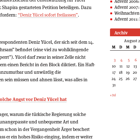
Advent 2006:
Advent 2007:
Shapira gestarteten Petition beteiligen. Dazu
Weihnachten 
 fordern:
“Deniz Yücel sofort freilassen”
.
Advent 2011: 
Archiv
August 
respondenten Deniz Yücel, der sich seit dem 14.
M
D
M
D
hrsam” befindet (eine viel zu wohlklingende
rrt”). Yücel darf zwar in seiner Zelle nicht
3
4
5
6
ern einen Bericht in den Block diktiert. Ein Haft-
10
11
12
13
e unzumutbar und unwürdig die
17
18
19
20
24
25
26
27
n sein müssen und ahnen lässt, was alles in
31
« Jul
lche Angst vor Deniz Yücel hat
lager, warum die türkische Regierung solche
ls unangepasste und unbequeme Art und
 ihm schon in der Vergangenheit Ärger beschert
ss er ein hohes Risiko einging, indem er weiter