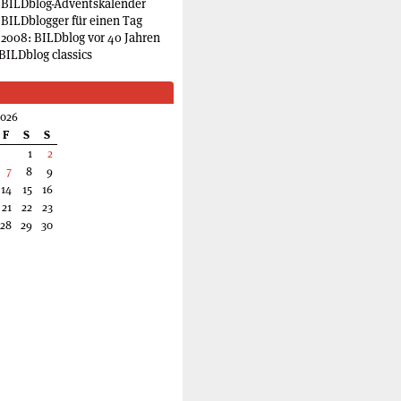
 BILDblog-Adventskalender
 BILDblogger für einen Tag
2008: BILDblog vor 40 Jahren
BILDblog classics
2026
F
S
S
1
2
7
8
9
14
15
16
21
22
23
28
29
30