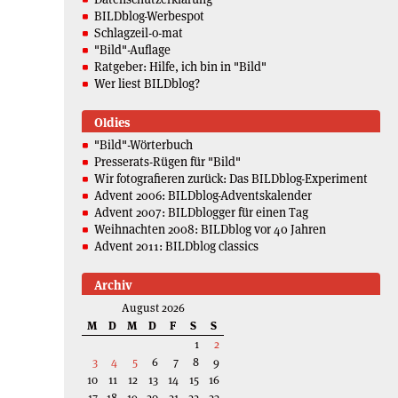
BILDblog-Werbespot
Schlagzeil-o-mat
"Bild"-Auflage
Ratgeber: Hilfe, ich bin in "Bild"
Wer liest BILDblog?
Oldies
"Bild"-Wörterbuch
Presserats-Rügen für "Bild"
Wir fotografieren zurück: Das BILDblog-Experiment
Advent 2006: BILDblog-Adventskalender
Advent 2007: BILDblogger für einen Tag
Weihnachten 2008: BILDblog vor 40 Jahren
Advent 2011: BILDblog classics
Archiv
August 2026
M
D
M
D
F
S
S
1
2
3
4
5
6
7
8
9
10
11
12
13
14
15
16
17
18
19
20
21
22
23