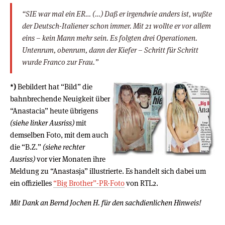
“SIE war mal ein ER… (…) Daß er irgendwie anders ist, wußte
der Deutsch-Italiener schon immer. Mit 21 wollte er vor allem
eins – kein Mann mehr sein. Es folgten drei Operationen.
Untenrum, obenrum, dann der Kiefer – Schritt für Schritt
wurde Franco zur Frau.”
*)
Bebildert hat “Bild” die
bahnbrechende Neuigkeit über
“Anastacia” heute übrigens
(siehe linker Ausriss)
mit
demselben Foto, mit dem auch
die “B.Z.”
(siehe rechter
Ausriss)
vor vier Monaten ihre
Meldung zu “Anastasja” illustrierte. Es handelt sich dabei um
ein offizielles
“Big Brother”-PR-Foto
von RTL2.
Mit Dank an Bernd Jochen H. für den sachdienlichen Hinweis!