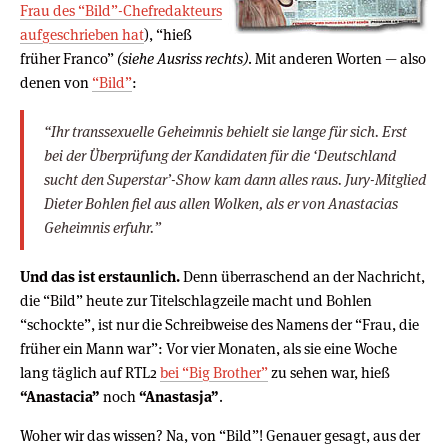
Frau des “Bild”-Chefredakteurs
aufgeschrieben hat
), “hieß
früher Franco”
(siehe Ausriss rechts)
. Mit anderen Worten — also
denen von
“Bild”
:
“Ihr transsexuelle Geheimnis behielt sie lange für sich. Erst
bei der Überprüfung der Kandidaten für die ‘Deutschland
sucht den Superstar’-Show kam dann alles raus. Jury-Mitglied
Dieter Bohlen fiel aus allen Wolken, als er von Anastacias
Geheimnis erfuhr.”
Und das ist erstaunlich.
Denn überraschend an der Nachricht,
die “Bild” heute zur Titelschlagzeile macht und Bohlen
“schockte”, ist nur die Schreibweise des Namens der “Frau, die
früher ein Mann war”: Vor vier Monaten, als sie eine Woche
lang täglich auf RTL2
bei “Big Brother”
zu sehen war, hieß
“Anastacia”
noch
“Anastasja”
.
Woher wir das wissen? Na, von “Bild”! Genauer gesagt, aus der