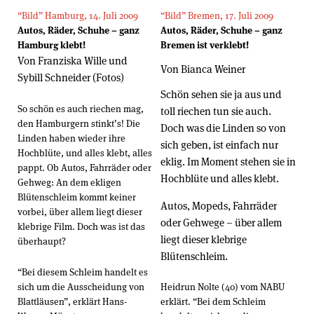
“Bild” Hamburg, 14. Juli 2009
“Bild” Bremen, 17. Juli 2009
Autos, Räder, Schuhe – ganz
Autos, Räder, Schuhe – ganz
Hamburg klebt!
Bremen ist verklebt!
Von Franziska Wille und
Von Bianca Weiner
Sybill Schneider (Fotos)
Schön sehen sie ja aus und
So schön es auch riechen mag,
toll riechen tun sie auch.
den Hamburgern stinkt’s! Die
Doch was die Linden so von
Linden haben wieder ihre
sich geben, ist einfach nur
Hochblüte, und alles klebt, alles
eklig. Im Moment stehen sie in
pappt. Ob Autos, Fahrräder oder
Hochblüte und alles klebt.
Gehweg: An dem ekligen
Blütenschleim kommt keiner
Autos, Mopeds, Fahrräder
vorbei, über allem liegt dieser
oder Gehwege – über allem
klebrige Film. Doch was ist das
liegt dieser klebrige
überhaupt?
Blütenschleim.
“Bei diesem Schleim handelt es
sich um die Ausscheidung von
Heidrun Nolte (40) vom NABU
Blattläusen”, erklärt Hans-
erklärt. “Bei dem Schleim