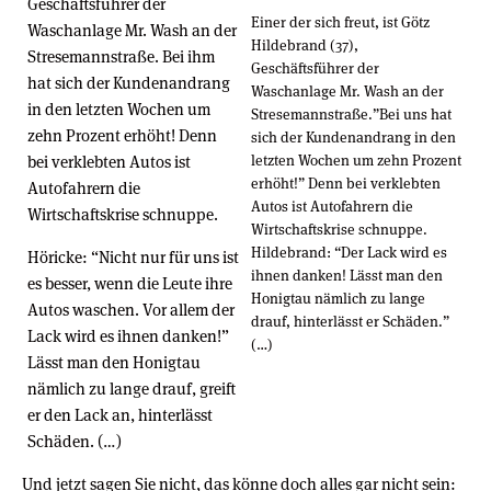
Geschäftsführer der
Einer der sich freut, ist Götz
Waschanlage Mr. Wash an der
Hildebrand (37),
Stresemannstraße. Bei ihm
Geschäftsführer der
hat sich der Kundenandrang
Waschanlage Mr. Wash an der
in den letzten Wochen um
Stresemannstraße.”Bei uns hat
zehn Prozent erhöht! Denn
sich der Kundenandrang in den
bei verklebten Autos ist
letzten Wochen um zehn Prozent
erhöht!” Denn bei verklebten
Autofahrern die
Autos ist Autofahrern die
Wirtschaftskrise schnuppe.
Wirtschaftskrise schnuppe.
Hildebrand: “Der Lack wird es
Höricke: “Nicht nur für uns ist
ihnen danken! Lässt man den
es besser, wenn die Leute ihre
Honigtau nämlich zu lange
Autos waschen. Vor allem der
drauf, hinterlässt er Schäden.”
Lack wird es ihnen danken!”
(…)
Lässt man den Honigtau
nämlich zu lange drauf, greift
er den Lack an, hinterlässt
Schäden. (…)
Und jetzt sagen Sie nicht, das könne doch alles gar nicht sein: