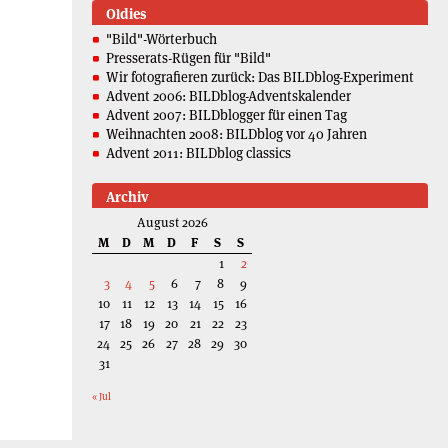
Oldies
"Bild"-Wörterbuch
Presserats-Rügen für "Bild"
Wir fotografieren zurück: Das BILDblog-Experiment
Advent 2006: BILDblog-Adventskalender
Advent 2007: BILDblogger für einen Tag
Weihnachten 2008: BILDblog vor 40 Jahren
Advent 2011: BILDblog classics
Archiv
August 2026
M
D
M
D
F
S
S
1
2
3
4
5
6
7
8
9
10
11
12
13
14
15
16
17
18
19
20
21
22
23
24
25
26
27
28
29
30
31
« Jul