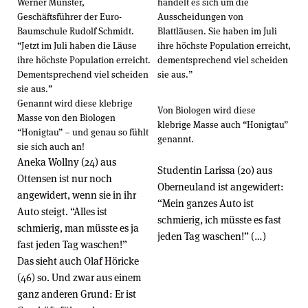
Werner Münster,
handelt es sich um die
Geschäftsführer der Euro-
Ausscheidungen von
Baumschule Rudolf Schmidt.
Blattläusen. Sie haben im Juli
“Jetzt im Juli haben die Läuse
ihre höchste Population erreicht,
ihre höchste Population erreicht.
dementsprechend viel scheiden
Dementsprechend viel scheiden
sie aus.”
sie aus.”
Genannt wird diese klebrige
Von Biologen wird diese
Masse von den Biologen
klebrige Masse auch “Honigtau”
“Honigtau” – und genau so fühlt
genannt.
sie sich auch an!
Aneka Wollny (24) aus
Studentin Larissa (20) aus
Ottensen ist nur noch
Oberneuland ist angewidert:
angewidert, wenn sie in ihr
“Mein ganzes Auto ist
Auto steigt. “Alles ist
schmierig, ich müsste es fast
schmierig, man müsste es ja
jeden Tag waschen!” (…)
fast jeden Tag waschen!”
Das sieht auch Olaf Höricke
(46) so. Und zwar aus einem
ganz anderen Grund: Er ist