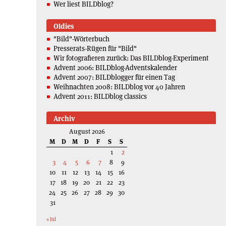
Wer liest BILDblog?
Oldies
"Bild"-Wörterbuch
Presserats-Rügen für "Bild"
Wir fotografieren zurück: Das BILDblog-Experiment
Advent 2006: BILDblog-Adventskalender
Advent 2007: BILDblogger für einen Tag
Weihnachten 2008: BILDblog vor 40 Jahren
Advent 2011: BILDblog classics
Archiv
August 2026
M
D
M
D
F
S
S
1
2
3
4
5
6
7
8
9
10
11
12
13
14
15
16
17
18
19
20
21
22
23
24
25
26
27
28
29
30
31
« Jul