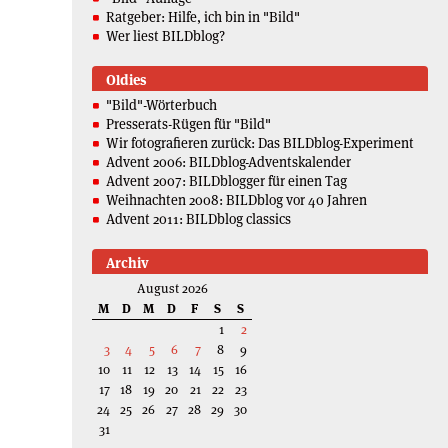
Ratgeber: Hilfe, ich bin in "Bild"
Wer liest BILDblog?
Oldies
"Bild"-Wörterbuch
Presserats-Rügen für "Bild"
Wir fotografieren zurück: Das BILDblog-Experiment
Advent 2006: BILDblog-Adventskalender
Advent 2007: BILDblogger für einen Tag
Weihnachten 2008: BILDblog vor 40 Jahren
Advent 2011: BILDblog classics
Archiv
August 2026
M
D
M
D
F
S
S
1
2
3
4
5
6
7
8
9
10
11
12
13
14
15
16
17
18
19
20
21
22
23
24
25
26
27
28
29
30
31