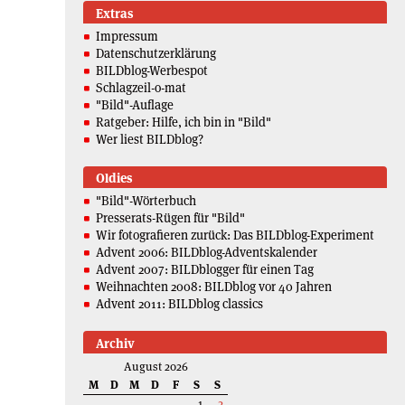
Extras
Impressum
Datenschutzerklärung
BILDblog-Werbespot
Schlagzeil-o-mat
"Bild"-Auflage
Ratgeber: Hilfe, ich bin in "Bild"
Wer liest BILDblog?
Oldies
"Bild"-Wörterbuch
Presserats-Rügen für "Bild"
Wir fotografieren zurück: Das BILDblog-Experiment
Advent 2006: BILDblog-Adventskalender
Advent 2007: BILDblogger für einen Tag
Weihnachten 2008: BILDblog vor 40 Jahren
Advent 2011: BILDblog classics
Archiv
August 2026
M
D
M
D
F
S
S
1
2