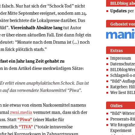
BILDblog ab
ht falsch. Nur hat sich der “Schock-Tod” nicht
Updates
per 
der Mitte September ereignet, sondern am 24.
äter berichtete die Lokalpresse darüber. Das
Gehostet vo
Bild”.
Viereinhalb Absätze lang
tut Autor
r über einen aktuellen Fall. Erst dann folgt ein
andeutet: “Monate nach dem Drama ist (…) noch
m Erick plötzlich starb.”
Extras
Impressum
fast ein Jahr lang Zeit gehabt zu
Datenschutze
n in dem Artikel diese merkwürdigen Sätze:
BILDblog-We
Schlagzeil-o-
"Bild"-Auflag
r erlitt einen anaphylaktischen Schock. Das ist
Ratgeber: Hilf
on auf das verwendete Narkosemittel “Piwa”.
Wer liest BIL
h nie etwas von einem Narkosemittel namens
Oldies
urnal
zwai.media
vermutet man, dass sich der
"Bild"-Wörte
Presserats-Rü
ss. Statt
“Piwa”
(einer Marke für
Wir fotografi
ermutlich
“TIVA”
(“totale intravenöse
Experiment
ufig bei Kurznarkosen in Zahnarztpraxen