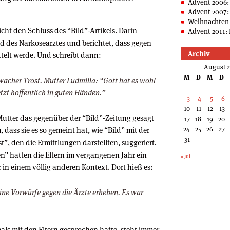
Advent 2006:
Advent 2007:
Weihnachten 
nicht den Schluss des “Bild”-Artikels. Darin
Advent 2011: 
ld des Narkosearztes und berichtet, dass gegen
Archiv
ttelt werde. Und schreibt dann:
August 
M
D
M
D
hwacher Trost. Mutter Ludmilla: “Gott hat es wohl
etzt hoffentlich in guten Händen.”
3
4
5
6
10
11
12
13
 Mutter das gegenüber der “Bild”-Zeitung gesagt
17
18
19
20
24
25
26
27
n
, dass sie es so gemeint hat, wie “Bild” mit der
31
, den die Ermittlungen darstellten, suggeriert.
” hatten die Eltern im vergangenen Jahr ein
« Jul
r in einem völlig anderen Kontext. Dort hieß es:
eine Vorwürfe gegen die Ärzte erheben. Es war
mals mit den Eltern gesprochen hatte, steht immer