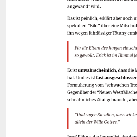
angewandt wird.
Das ist peinlich, erklärt aber noch 
spekuliert “Bild” über eine Mitschu
ihn wegen fahrlässiger Tötung ermi
Für die Eltern des Jungen ein sc
so gewollt. Erick ist im Himmel j
Es ist
unwahrscheinlich
, dass die
hat. Und es ist
fast ausgeschlosse
Formulierung vom “schwachen Trost”
Gegenüber der “Neuen Westfälischen
sehr ähnliches Zitat gebraucht, abe
“Und sagen Sie allen, dass wir k
allein der Wille Gottes.”
Josef Köhne, der Journalist, der da