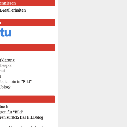
onnieren
E-Mail erhalten
n
rklärung
rbespot
mat
e
e, ich bin in "Bild"
Dblog?
rbuch
gen für "Bild"
eren zurück: Das BILDblog-