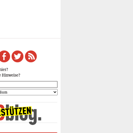
hier?
e Hinweise?