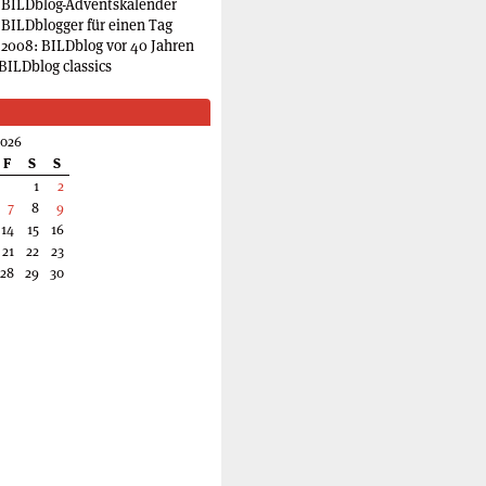
 BILDblog-Adventskalender
 BILDblogger für einen Tag
2008: BILDblog vor 40 Jahren
BILDblog classics
2026
F
S
S
1
2
7
8
9
14
15
16
21
22
23
28
29
30