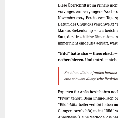
Diese Überschrift ist im Prinzip nic
vorvorgestern, vergangene Woche o
November 2004. Bereits zwei Tage sp
Datum des Unglücks verschweigt “
Markus Brekenkamp so, als berichte e
Satz, der die zeitliche Dimension 
immer nicht eindeutig geklärt, waru
“Bild” hatte also — theoretisch — 
recherchieren.
Und trotzdem stehe
Rechtsmediziner fanden heraus: E
eine schwere allergische Reakti
Experten für Anästhesie haben noc
“Piwa” gehört. Beim Online-Fachjo
“Bild”-Mitarbeiter verhört haben mu
Garagentorzubehör) meint “Bild” v
Anästhesie”), eine Methode, die hä