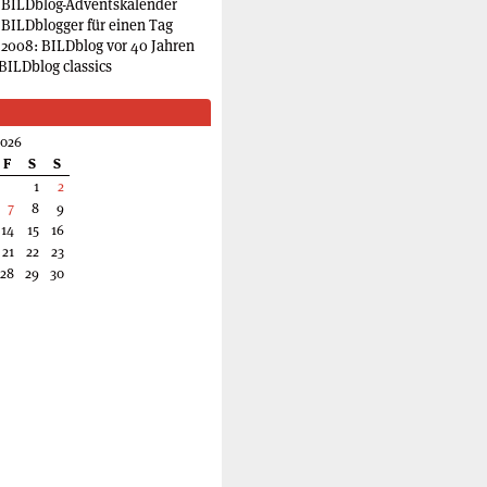
 BILDblog-Adventskalender
 BILDblogger für einen Tag
2008: BILDblog vor 40 Jahren
BILDblog classics
2026
F
S
S
1
2
7
8
9
14
15
16
21
22
23
28
29
30