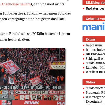
BILDblog ab
 Angehörige trauern
), dann passiert nichts.
Updates
per 
r Fußballer des 1. FC Köln — hat einen Fotoklau
egen vorgegangen und hat gegen das Blatt
Gehostet vo
deren Fanclubs des 1. FC Köln hatten bei einem
Banner hochgehalten:
Extras
Impressum
Datenschutze
BILDblog-We
Schlagzeil-o-
"Bild"-Auflag
Ratgeber: Hilf
Wer liest BIL
Oldies
"Bild"-Wörte
Presserats-Rü
Wir fotografi
Experiment