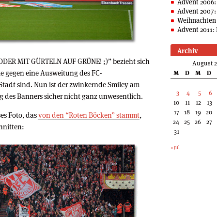
Advent 2006:
Advent 2007:
Weihnachten 
Advent 2011: 
Archiv
DER MIT GÜRTELN AUF GRÜNE! ;)” bezieht sich
August 
ie gegen eine Ausweitung des FC-
M
D
M
D
Stadt sind. Nun ist der zwinkernde Smiley am
3
4
5
6
g des Banners sicher nicht ganz unwesentlich.
10
11
12
13
17
18
19
20
ses Foto, das
von den “Roten Böcken” stammt
,
24
25
26
27
hnitten:
31
« Jul