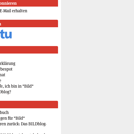
onnieren
E-Mail erhalten
n
rklärung
rbespot
mat
e
e, ich bin in "Bild"
Dblog?
rbuch
gen für "Bild"
eren zurück: Das BILDblog-