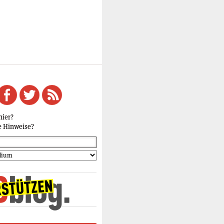
hier?
e Hinweise?