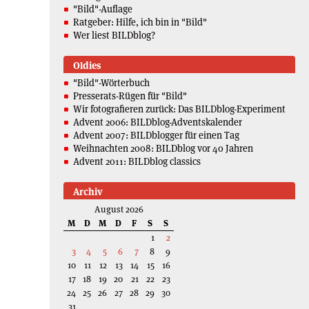
"Bild"-Auflage
Ratgeber: Hilfe, ich bin in "Bild"
Wer liest BILDblog?
Oldies
"Bild"-Wörterbuch
Presserats-Rügen für "Bild"
Wir fotografieren zurück: Das BILDblog-Experiment
Advent 2006: BILDblog-Adventskalender
Advent 2007: BILDblogger für einen Tag
Weihnachten 2008: BILDblog vor 40 Jahren
Advent 2011: BILDblog classics
Archiv
August 2026
M
D
M
D
F
S
S
1
2
3
4
5
6
7
8
9
10
11
12
13
14
15
16
17
18
19
20
21
22
23
24
25
26
27
28
29
30
31