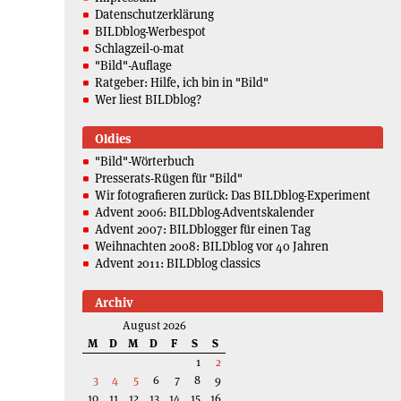
Datenschutzerklärung
BILDblog-Werbespot
Schlagzeil-o-mat
"Bild"-Auflage
Ratgeber: Hilfe, ich bin in "Bild"
Wer liest BILDblog?
Oldies
"Bild"-Wörterbuch
Presserats-Rügen für "Bild"
Wir fotografieren zurück: Das BILDblog-Experiment
Advent 2006: BILDblog-Adventskalender
Advent 2007: BILDblogger für einen Tag
Weihnachten 2008: BILDblog vor 40 Jahren
Advent 2011: BILDblog classics
Archiv
August 2026
M
D
M
D
F
S
S
1
2
3
4
5
6
7
8
9
10
11
12
13
14
15
16