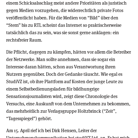
einem Schicksalsschlag meist andere Prioritäten als juristisch
gegen Medien vorzugehen, die widerrechtlich private Fotos
veröffentlicht haben. Für die Medien von “Bild” über den
“Stern” bis zu RTL scheint das Internet so praktischerweise
tatsächlich das zu sein, was sie sonst gerne anklagen: ein
rechtsfreier Raum.
Die Pflicht, dagegen zu kämpfen, hätten vor allem die Betreiber
der Netzwerke. Man sollte annehmen, dass sie sogar ein
Interesse daran hätten, schon aus Verantwortung ihren
Nutzern gegenüber. Doch der Gedanke täuscht. Wie egal es
StudiVZ ist, ob ihre Plattform auf Kosten der junge Leute zu
einem Selbstbedienungsladen für bildhungrige
Sensationsjournalisten wird, zeigt diese Chronologie des
Versuchs, eine Auskunft von dem Unternehmen zu bekommen,
das mehrheitlich zur Verlagsgruppe Holtzbrinck (“Zeit”,
“Tagesspiegel”) gehört.
Am 15. April rief ich bei Dirk Hensen, Leiter der
Unternehmenskommunikation bei studiVZ Ltd. an. Er bat mich,