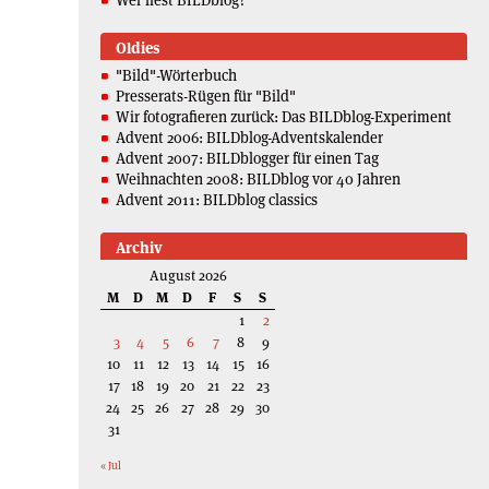
Oldies
"Bild"-Wörterbuch
Presserats-Rügen für "Bild"
Wir fotografieren zurück: Das BILDblog-Experiment
Advent 2006: BILDblog-Adventskalender
Advent 2007: BILDblogger für einen Tag
Weihnachten 2008: BILDblog vor 40 Jahren
Advent 2011: BILDblog classics
Archiv
August 2026
M
D
M
D
F
S
S
1
2
3
4
5
6
7
8
9
10
11
12
13
14
15
16
17
18
19
20
21
22
23
24
25
26
27
28
29
30
31
« Jul