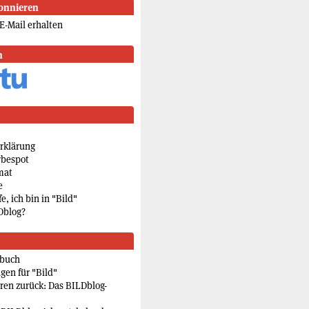
onnieren
E-Mail erhalten
n
rklärung
rbespot
mat
e
e, ich bin in "Bild"
Dblog?
rbuch
gen für "Bild"
eren zurück: Das BILDblog-