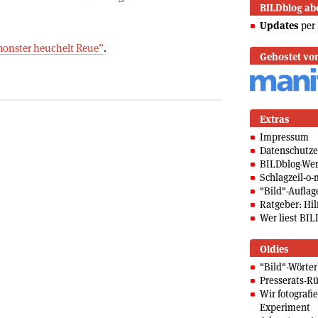
BILDblog ab
Updates
per 
onster heuchelt Reue”
.
Gehostet vo
Extras
Impressum
Datenschutze
BILDblog-We
Schlagzeil-o-
"Bild"-Auflag
Ratgeber: Hilf
Wer liest BIL
Oldies
"Bild"-Wörte
Presserats-Rü
Wir fotografi
Experiment