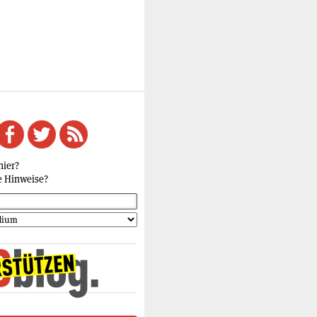
hier?
e Hinweise?