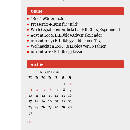
Oldies
"Bild"-Wörterbuch
Presserats-Rügen für "Bild"
Wir fotografieren zurück: Das BILDblog-Experiment
Advent 2006: BILDblog-Adventskalender
Advent 2007: BILDblogger für einen Tag
Weihnachten 2008: BILDblog vor 40 Jahren
Advent 2011: BILDblog classics
Archiv
August 2026
M
D
M
D
F
S
S
1
2
3
4
5
6
7
8
9
10
11
12
13
14
15
16
17
18
19
20
21
22
23
24
25
26
27
28
29
30
31
« Jul