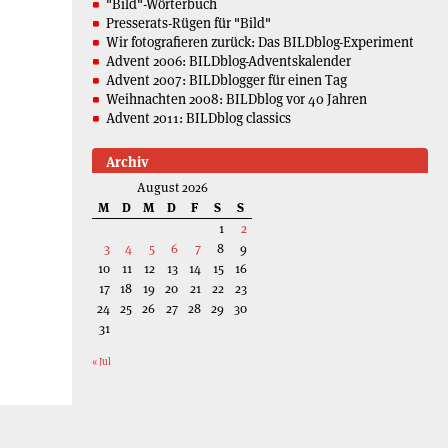
"Bild"-Wörterbuch
Presserats-Rügen für "Bild"
Wir fotografieren zurück: Das BILDblog-Experiment
Advent 2006: BILDblog-Adventskalender
Advent 2007: BILDblogger für einen Tag
Weihnachten 2008: BILDblog vor 40 Jahren
Advent 2011: BILDblog classics
Archiv
August 2026
M
D
M
D
F
S
S
1
2
3
4
5
6
7
8
9
10
11
12
13
14
15
16
17
18
19
20
21
22
23
24
25
26
27
28
29
30
31
« Jul