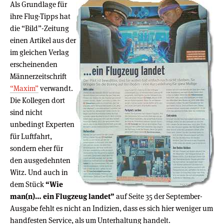
Als Grundlage für
ihre Flug-Tipps hat
die “Bild”-Zeitung
einen Artikel aus der
im gleichen Verlag
erscheinenden
Männerzeitschrift
“Maxim”
verwandt.
Die Kollegen dort
sind nicht
unbedingt Experten
für Luftfahrt,
sondern eher für
den ausgedehnten
Witz. Und auch in
dem Stück
“Wie
man(n)… ein Flugzeug landet”
auf Seite 35 der September-
Ausgabe fehlt es nicht an Indizien, dass es sich hier weniger um
handfesten Service, als um Unterhaltung handelt.