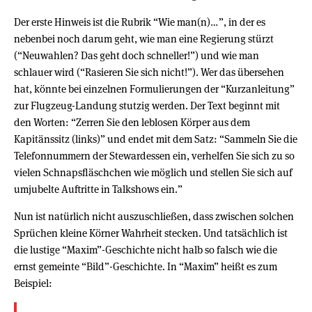
Der erste Hinweis ist die Rubrik “Wie man(n)…”, in der es
nebenbei noch darum geht, wie man eine Regierung stürzt
(“Neuwahlen? Das geht doch schneller!”) und wie man
schlauer wird (“Rasieren Sie sich nicht!”). Wer das übersehen
hat, könnte bei einzelnen Formulierungen der “Kurzanleitung”
zur Flugzeug-Landung stutzig werden. Der Text beginnt mit
den Worten: “Zerren Sie den leblosen Körper aus dem
Kapitänssitz (links)” und endet mit dem Satz: “Sammeln Sie die
Telefonnummern der Stewardessen ein, verhelfen Sie sich zu so
vielen Schnapsfläschchen wie möglich und stellen Sie sich auf
umjubelte Auftritte in Talkshows ein.”
Nun ist natürlich nicht auszuschließen, dass zwischen solchen
Sprüchen kleine Körner Wahrheit stecken. Und tatsächlich ist
die lustige “Maxim”-Geschichte nicht halb so falsch wie die
ernst gemeinte “Bild”-Geschichte. In “Maxim” heißt es zum
Beispiel: