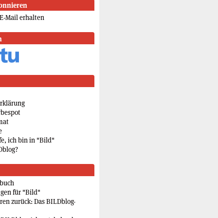
onnieren
E-Mail erhalten
n
rklärung
rbespot
mat
e
e, ich bin in "Bild"
Dblog?
rbuch
gen für "Bild"
eren zurück: Das BILDblog-