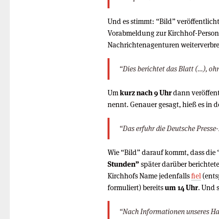
Und es stimmt: “Bild” veröffentlich
Vorabmeldung zur Kirchhof-Persona
Nachrichtenagenturen weiterverbrei
“Dies berichtet das Blatt (…), oh
Um
kurz nach 9 Uhr
dann veröffent
nennt. Genauer gesagt, hieß es in 
“Das erfuhr die Deutsche Presse-
Wie “Bild” darauf kommt, dass die 
Stunden”
später darüber berichtete
Kirchhofs Name jedenfalls
fiel
(ents
formuliert) bereits
um 14 Uhr
. Und
“Nach Informationen unseres Hau