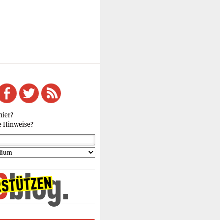
hier?
e Hinweise?