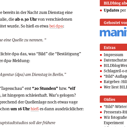
BILDblog ab
Updates
per 
te bereits in der Nacht zum Dienstag eine
lie, die
ab 0.30 Uhr
von verschiedenen
Gehostet vo
tet wurde. So hieß es etwa
bei dpa
:
ne eine Quelle zu nennen. “
Extras
lichte dpa das, was “Bild” die “Bestätigung”
Impressum
Datenschutze
der dpa-Meldung:
BILDblog-We
Schlagzeil-o-
Agentur (dpa) am Dienstag in Berlin.”
"Bild"-Auflag
Ratgeber: Hilf
Wer liest BIL
“Tagesschau” erst
“20 Stunden”
bzw.
“elf
, ist hingegen schleierhaft. War’s gelogen?
Oldies
prechend der Quellenlage noch etwas vage
"Bild"-Wörte
 schon
um 16 Uhr
hieß
es dann ausdrücklicher:
Presserats-Rü
Wir fotografi
ptstadtstudios soll der frühere
Experiment