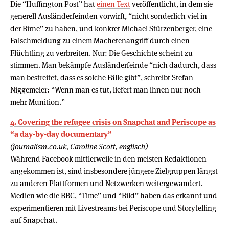
Die “Huffington Post” hat
einen Text
veröffentlicht, in dem sie
generell Ausländerfeinden vorwirft, “nicht sonderlich viel in
der Birne” zu haben, und konkret Michael Stürzenberger, eine
Falschmeldung zu einem Machetenangriff durch einen
Flüchtling zu verbreiten. Nur: Die Geschichte scheint zu
stimmen. Man bekämpfe Ausländerfeinde “nich dadurch, dass
man bestreitet, dass es solche Fälle gibt”, schreibt Stefan
Niggemeier: “Wenn man es tut, liefert man ihnen nur noch
mehr Munition.”
4. Covering the refugee crisis on Snapchat and Periscope as
“a day-by-day documentary”
(journalism.co.uk, Caroline Scott, englisch)
Während Facebook mittlerweile in den meisten Redaktionen
angekommen ist, sind insbesondere jüngere Zielgruppen längst
zu anderen Plattformen und Netzwerken weitergewandert.
Medien wie die BBC, “Time” und “Bild” haben das erkannt und
experimentieren mit Livestreams bei Periscope und Storytelling
auf Snapchat.