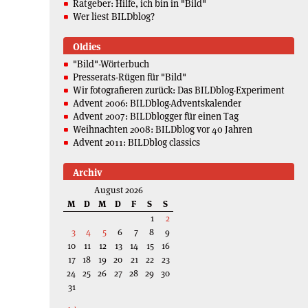
Ratgeber: Hilfe, ich bin in "Bild"
Wer liest BILDblog?
Oldies
"Bild"-Wörterbuch
Presserats-Rügen für "Bild"
Wir fotografieren zurück: Das BILDblog-Experiment
Advent 2006: BILDblog-Adventskalender
Advent 2007: BILDblogger für einen Tag
Weihnachten 2008: BILDblog vor 40 Jahren
Advent 2011: BILDblog classics
Archiv
August 2026
M
D
M
D
F
S
S
1
2
3
4
5
6
7
8
9
10
11
12
13
14
15
16
17
18
19
20
21
22
23
24
25
26
27
28
29
30
31