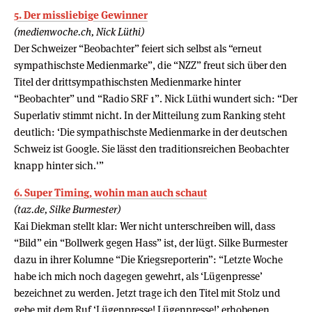
5. Der missliebige Gewinner
(medienwoche.ch, Nick Lüthi)
Der Schweizer “Beobachter” feiert sich selbst als “erneut
sympathischste Medienmarke”, die “NZZ” freut sich über den
Titel der drittsympathischsten Medienmarke hinter
“Beobachter” und “Radio SRF 1”. Nick Lüthi wundert sich: “Der
Superlativ stimmt nicht. In der Mitteilung zum Ranking steht
deutlich: ‘Die sympathischste Medienmarke in der deutschen
Schweiz ist Google. Sie lässt den traditionsreichen Beobachter
knapp hinter sich.'”
6. Super Timing, wohin man auch schaut
(taz.de, Silke Burmester)
Kai Diekman stellt klar: Wer nicht unterschreiben will, dass
“Bild” ein “Bollwerk gegen Hass” ist, der lügt. Silke Burmester
dazu in ihrer Kolumne “Die Kriegsreporterin”: “Letzte Woche
habe ich mich noch dagegen gewehrt, als ‘Lügenpresse’
bezeichnet zu werden. Jetzt trage ich den Titel mit Stolz und
gebe mit dem Ruf ‘Lügenpresse! Lügenpresse!’ erhobenen