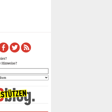
hier?
e Hinweise?