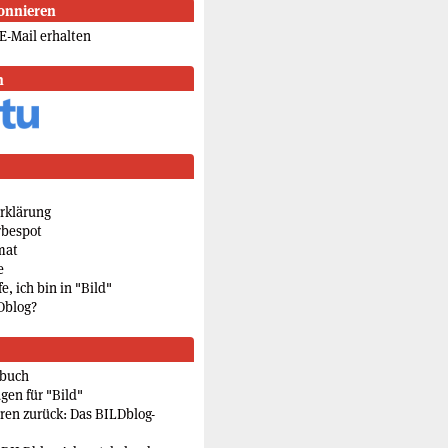
onnieren
E-Mail erhalten
n
rklärung
rbespot
mat
e
e, ich bin in "Bild"
Dblog?
rbuch
gen für "Bild"
eren zurück: Das BILDblog-