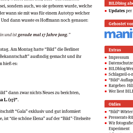
BILDblog ab
sei, sondern auch, wo sie geboren wurde, welche
Updates
per 
oder wann sie mit was für einem Autotyp welcher
r. Und dann wusste es Hoffmann noch genauer:
Gehostet vo
in und ist
gerade mal 17 Jahre jung
.”
stag. Am Montag hatte “Bild” die Berliner
Extras
ekanntschaft” ausfindig gemacht und ihr
Impressum
Datenschutze
m hieß es:
BILDblog-We
Schlagzeil-o-
"Bild"-Auflag
Ratgeber: Hilf
Wer liest BIL
ild” dann zwar nichts Neues zu berichten,
a L. (17)”
.
Oldies
tschrift “Gala” exklusiv und gut informiert
"Bild"-Wörte
Presserats-Rü
ist “die schöne Elena” auf der “Bild”-Titelseite
Wir fotografi
Experiment