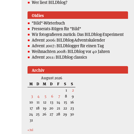
Wer liest BILDblog?
Oldies
"Bild"-Wörterbuch
Presserats-Rügen für "Bild"
Wir fotografieren zurück: Das BILDblog-Experiment
Advent 2006: BILDblog-Adventskalender
Advent 2007: BILDblogger für einen Tag
Weihnachten 2008: BILDblog vor 40 Jahren
Advent 2011: BILDblog classics
Archiv
August 2026
M
D
M
D
F
S
S
1
2
3
4
5
6
7
8
9
10
11
12
13
14
15
16
17
18
19
20
21
22
23
24
25
26
27
28
29
30
31
« Jul