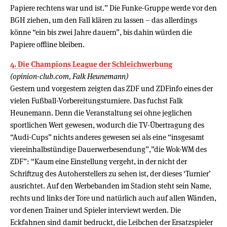
Papiere rechtens war und ist.” Die Funke-Gruppe werde vor den
BGH ziehen, um den Fall klären zu lassen – das allerdings
könne “ein bis zwei Jahre dauern”, bis dahin würden die
Papiere offline bleiben.
4. Die Champions League der Schleichwerbung
(opinion-club.com, Falk Heunemann)
Gestern und vorgestern zeigten das ZDF und ZDFinfo eines der
vielen Fußball-Vorbereitungsturniere. Das fuchst Falk
Heunemann. Denn die Veranstaltung sei ohne jeglichen
sportlichen Wert gewesen, wodurch die TV-Übertragung des
“Audi-Cups” nichts anderes gewesen sei als eine “insgesamt
viereinhalbstündige Dauerwerbesendung”,”die Wok-WM des
ZDF”: “Kaum eine Einstellung vergeht, in der nicht der
Schriftzug des Autoherstellers zu sehen ist, der dieses ‘Turnier’
ausrichtet. Auf den Werbebanden im Stadion steht sein Name,
rechts und links der Tore und natürlich auch auf allen Wänden,
vor denen Trainer und Spieler interviewt werden. Die
Eckfahnen sind damit bedruckt, die Leibchen der Ersatzspieler