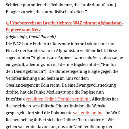
Schlieter portraitiert die Redakteure, die “stolz darauf [sind],
Blogger zu sein, die journalistisch arbeiten.”
3. Urheberrecht an Lageberichten: WAZ nimmt Afghanistan-
Papiere vom Netz
(irights.info, David Pachali)
Die WAZ hatte Ende 2012 Tausende interne Dokumente zum
Einsatz der Bundeswehr in Afghanistan veröffentlicht. Diese
sogenannten “Afghanistan-Papiere” waren als Verschlusssache
eingestuft, allerdings nur mit der niedrigsten Stufe (“Nur für
den Dienstgebrauch”). Die Bundesregierung klagte gegen die
Veröffentlichung und bekam im Juni vor dem
Oberlandesgericht Köln recht. Da eine Zwangsvollstreckung
drohte, hat die Funke Mediengruppe die Papiere nun
kurzfristig
von ihren Online-Portalen entfernt
. Allerdings hat
die nordrhein-westfälische Piratenfraktion die Website
gespiegelt, dort sind die Dokumente
weiterhin online
. Im WAZ-
Rechercheblog äußert sich der Online-Chefredakteur: “Wir
gehen weiterhin davon aus, dass die Veröffentlichung der