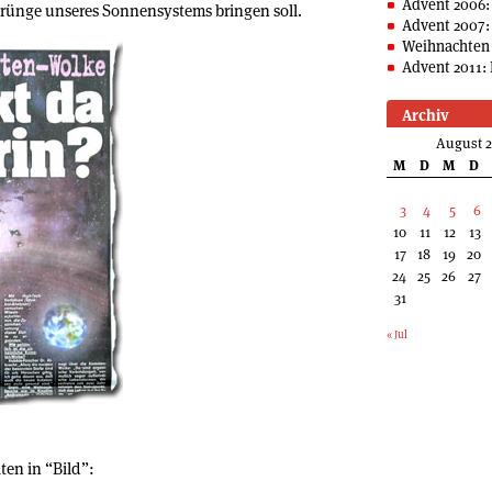
Advent 2006:
prünge unseres Sonnensystems bringen soll.
Advent 2007:
Weihnachten 
Advent 2011: 
Archiv
August 
M
D
M
D
3
4
5
6
10
11
12
13
17
18
19
20
24
25
26
27
31
« Jul
en in “Bild”: