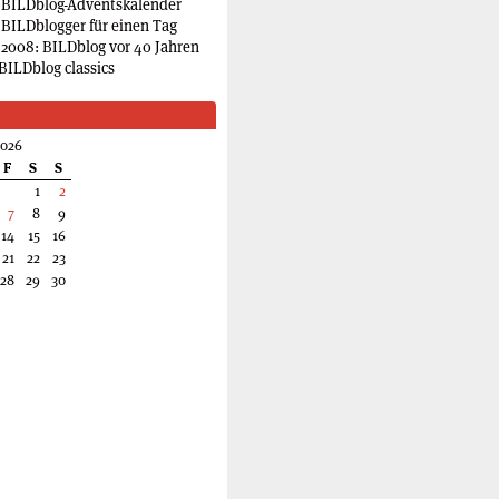
 BILDblog-Adventskalender
 BILDblogger für einen Tag
2008: BILDblog vor 40 Jahren
BILDblog classics
2026
F
S
S
1
2
7
8
9
14
15
16
21
22
23
28
29
30