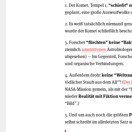
1. Der Komet, Tempel 1,
“schießt” n
geplant, eine große Auswurfwolke a
2. Es weiß tatsächlich niemand ge
wurde der Komet schließlich besch
3. Forscher
“fürchten” keine “Bak
ziemlich
umstrittenen
Astrobiolog
abgesehen) — Im Gegenteil, Forsch
und organische Verbindungen.
4. Außerdem droht
keine “Weltra
tödlicher Staub aus dem All'”! (
Der 
NASA-Mission gemein, als mit der “
wieder
Realität mit Fiktion verm
“Bild”.)
5. Und um auch noch die größten
P
selbst schreibt im allerletzten Satz s