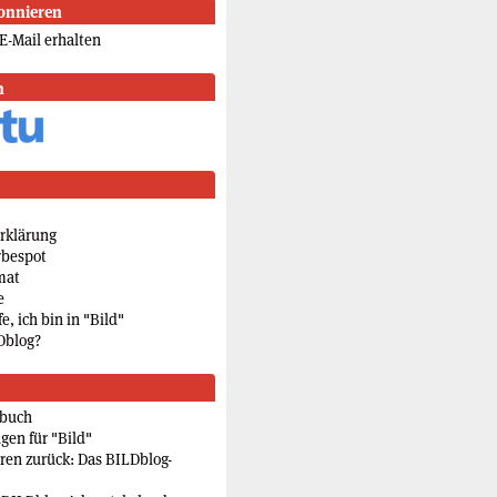
onnieren
E-Mail erhalten
n
rklärung
rbespot
mat
e
e, ich bin in "Bild"
Dblog?
rbuch
gen für "Bild"
eren zurück: Das BILDblog-