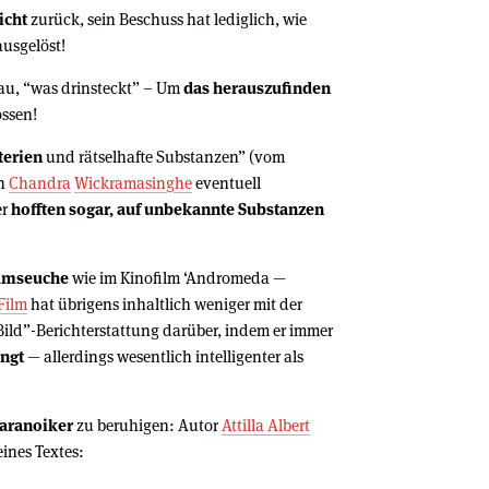
icht
zurück, sein Beschuss hat lediglich, wie
usgelöst!
nau, “was drinsteckt” – Um
das herauszufinden
ossen!
terien
und rätselhafte Substanzen” (vom
en
Chandra
Wickramasinghe
eventuell
er
hofften sogar, auf unbekannte Substanzen
umseuche
wie im Kinofilm ‘Andromeda —
Film
hat übrigens inhaltlich weniger mit der
Bild”-Berichterstattung darüber, indem er immer
engt
— allerdings wesentlich intelligenter als
aranoiker
zu beruhigen: Autor
Attilla Albert
eines Textes: