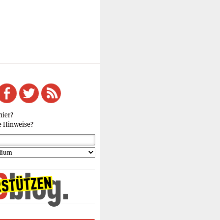
hier?
e Hinweise?