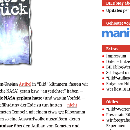
BILDblog ab
Updates
per 
Gehostet vo
Extras
Impressum
Datenschutze
BILDblog-We
Schlagzeil-o-
"Bild"-Auflag
Ratgeber: Hilf
n Unsinn
Artikel
in “Bild” kümmern, fassen wir
Wer liest BIL
 die NASA) getan bzw. “angerichtet” haben —
ie NASA geplant hatte
(und was im Vorfeld —
Oldies
Gefährdung der Erde zu tun hatten —
nicht
"Bild"-Wörte
meten Tempel 1 mit einem etwa 372 Kilogramm
Presserats-Rü
 um so eine Auswurfwolke auszulösen, deren
Wir fotografi
ntnisse
über den Aufbau von Kometen und
Experiment