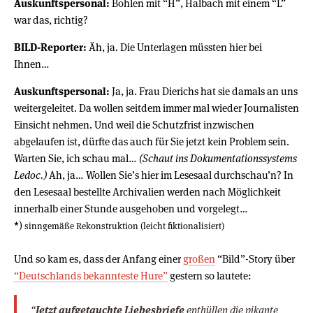
Auskunftspersonal:
Bohlen mit “H”, Halbach mit einem “L”
war das, richtig?
BILD-Reporter:
Äh, ja. Die Unterlagen müssten hier bei
Ihnen…
Auskunftspersonal:
Ja, ja. Frau Dierichs hat sie damals an uns
weitergeleitet. Da wollen seitdem immer mal wieder Journalisten
Einsicht nehmen. Und weil die Schutzfrist inzwischen
abgelaufen ist, dürfte das auch für Sie jetzt kein Problem sein.
Warten Sie, ich schau mal…
(Schaut ins Dokumentationssystems
Ledoc.)
Ah, ja… Wollen Sie’s hier im Lesesaal durchschau’n? In
den Lesesaal bestellte Archivalien werden nach Möglichkeit
innerhalb einer Stunde ausgehoben und vorgelegt…
*
)
sinngemäße Rekonstruktion (leicht fiktionalisiert)
Und so kam es, dass der Anfang einer
großen
“Bild”-Story über
“Deutschlands bekannteste Hure”
gestern so lautete:
“
Jetzt aufgetauchte Liebesbriefe
enthüllen die pikante