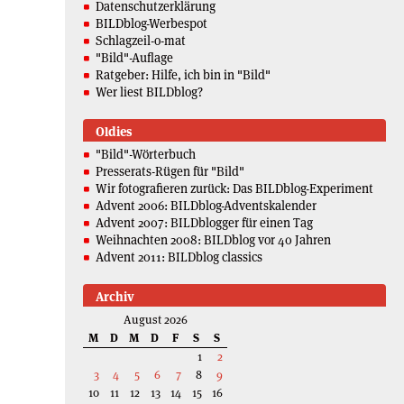
Datenschutzerklärung
BILDblog-Werbespot
Schlagzeil-o-mat
"Bild"-Auflage
Ratgeber: Hilfe, ich bin in "Bild"
Wer liest BILDblog?
Oldies
"Bild"-Wörterbuch
Presserats-Rügen für "Bild"
Wir fotografieren zurück: Das BILDblog-Experiment
Advent 2006: BILDblog-Adventskalender
Advent 2007: BILDblogger für einen Tag
Weihnachten 2008: BILDblog vor 40 Jahren
Advent 2011: BILDblog classics
Archiv
August 2026
M
D
M
D
F
S
S
1
2
3
4
5
6
7
8
9
10
11
12
13
14
15
16