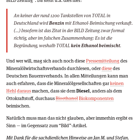
BILD Zeitung”. Da steht u.a. dies hier:
An keiner der rund 1200 Tankstellen von TOTAL in
Deutschland wird
Benzin
mit Ethanol-Beimischung verkauft.
(…) Insofern ist das Zitat in der BILD Zeitung zwar formal
richtig, aber im falschen Zusammenhang: Es ist die
Begründung, weshalb TOTAL
kein Ethanol beimischt
.
Und wer will, mag sich auch noch diese
Pressemitteilung
des
Mineralölwirtschaftsverbands durchlesen, oder
diese
des
Deutschen Bauernverbands. In allen Mitteilungen kann man
auch erfahren, dass die Mineralölgesellschaften gar
keinen
Hehl
daraus
machen, dass sie dem
Diesel
, anders als dem
Ottokraftstoff, durchaus
Bioethanol
Biokomponenten
beimischen.
Natürlich muss man das nicht glauben, aber immerhin ergibt es
Sinn — im Gegensatz zum “Bild”-Artikel.
Mit Dank für die sachdienlichen Hinweise an Jan M. und Stefan.