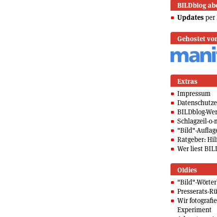
BILDblog ab
Updates
per 
Gehostet vo
Extras
Impressum
Datenschutze
BILDblog-We
Schlagzeil-o-
"Bild"-Auflag
Ratgeber: Hilf
Wer liest BIL
Oldies
"Bild"-Wörte
Presserats-Rü
Wir fotografi
Experiment