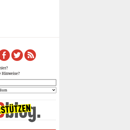
hier?
e Hinweise?