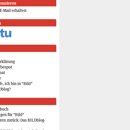
onnieren
E-Mail erhalten
n
rklärung
rbespot
mat
e
e, ich bin in "Bild"
Dblog?
rbuch
gen für "Bild"
eren zurück: Das BILDblog-