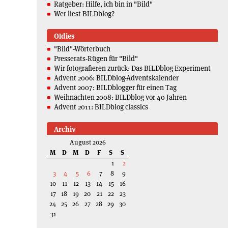
Ratgeber: Hilfe, ich bin in "Bild"
Wer liest BILDblog?
Oldies
"Bild"-Wörterbuch
Presserats-Rügen für "Bild"
Wir fotografieren zurück: Das BILDblog-Experiment
Advent 2006: BILDblog-Adventskalender
Advent 2007: BILDblogger für einen Tag
Weihnachten 2008: BILDblog vor 40 Jahren
Advent 2011: BILDblog classics
Archiv
August 2026
M
D
M
D
F
S
S
1
2
3
4
5
6
7
8
9
10
11
12
13
14
15
16
17
18
19
20
21
22
23
24
25
26
27
28
29
30
31