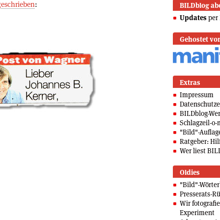
geschrieben
:
BILDblog ab
Updates
per 
Gehostet vo
Extras
Impressum
Datenschutze
BILDblog-We
Schlagzeil-o-
"Bild"-Auflag
Ratgeber: Hilf
Wer liest BIL
Oldies
"Bild"-Wörte
Presserats-Rü
Wir fotografi
Experiment