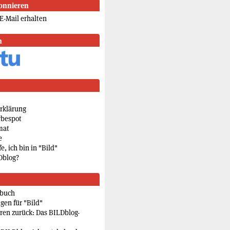
onnieren
E-Mail erhalten
n
rklärung
rbespot
mat
e
e, ich bin in "Bild"
Dblog?
rbuch
gen für "Bild"
eren zurück: Das BILDblog-