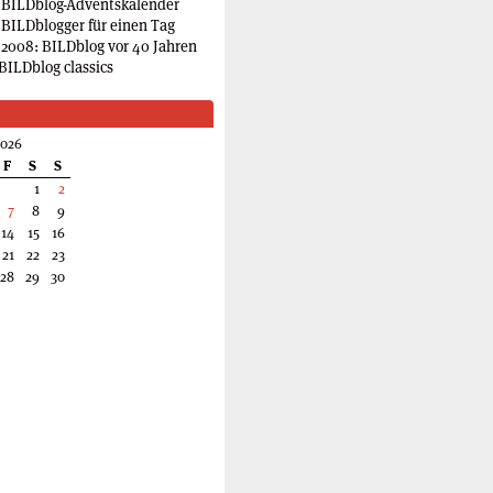
 BILDblog-Adventskalender
 BILDblogger für einen Tag
2008: BILDblog vor 40 Jahren
BILDblog classics
2026
F
S
S
1
2
7
8
9
14
15
16
21
22
23
28
29
30