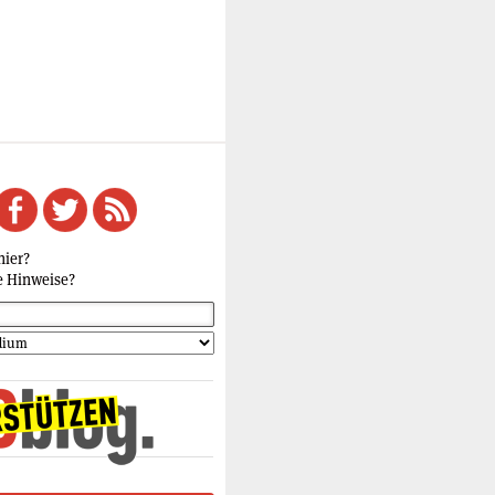
hier?
e Hinweise?