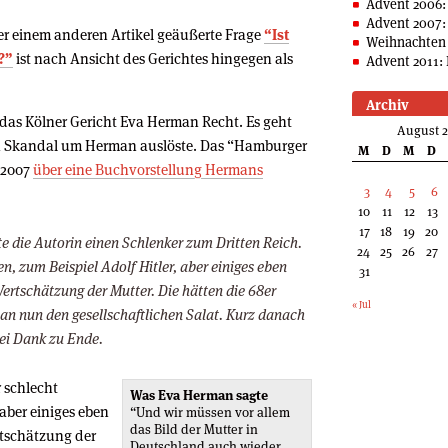
Advent 2006:
Advent 2007:
ber einem anderen Artikel geäußerte Frage
“Ist
Weihnachten 
?”
ist nach Ansicht des Gerichtes hingegen als
Advent 2011: 
Archiv
das Kölner Gericht Eva Herman Recht. Es geht
August 
en Skandal um Herman auslöste. Das “Hamburger
M
D
M
D
 2007
über eine Buchvorstellung Hermans
3
4
5
6
10
11
12
13
17
18
19
20
die Autorin einen Schlenker zum Dritten Reich.
24
25
26
27
en, zum Beispiel Adolf Hitler, aber einiges eben
31
Wertschätzung der Mutter. Die hätten die 68er
« Jul
an nun den gesellschaftlichen Salat. Kurz danach
sei Dank zu Ende.
r schlecht
Was Eva Herman sagte
 aber einiges eben
“Und wir müssen vor allem
das Bild der Mutter in
rtschätzung der
Deutschland auch wieder