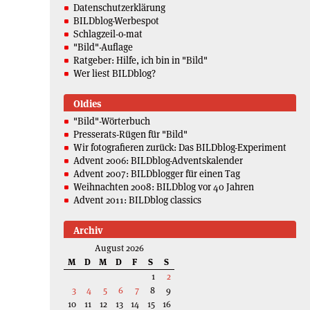
Datenschutzerklärung
BILDblog-Werbespot
Schlagzeil-o-mat
"Bild"-Auflage
Ratgeber: Hilfe, ich bin in "Bild"
Wer liest BILDblog?
Oldies
"Bild"-Wörterbuch
Presserats-Rügen für "Bild"
Wir fotografieren zurück: Das BILDblog-Experiment
Advent 2006: BILDblog-Adventskalender
Advent 2007: BILDblogger für einen Tag
Weihnachten 2008: BILDblog vor 40 Jahren
Advent 2011: BILDblog classics
Archiv
August 2026
M
D
M
D
F
S
S
1
2
3
4
5
6
7
8
9
10
11
12
13
14
15
16