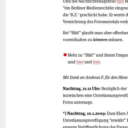
Und die Nachrichtenagentur
dpa
be
“ein Berliner Medienrechtler einge
die ‘B.Z.’ geschickt habe. Er werde
Vernichtung des Fotomaterials verk
Bei “Bild” glaubt man aber offenbar
vorenthalten zu
können
müssen.
Mehr zu “Bild” und ihrem Umgan
und
hier
und
hier
.
Mit Dank an Andreas F. für den Hinw
Nachtrag, 21.12 Uhr:
Bezüglich der 
inzwischen eine Unterlassungsverf
Fotos untersage.
*) Nachtrag, 10.1.2009:
Dass Klars A
Unterlassungsverfügung “erwirkt” h
erneute Veröffentlichung der Papara