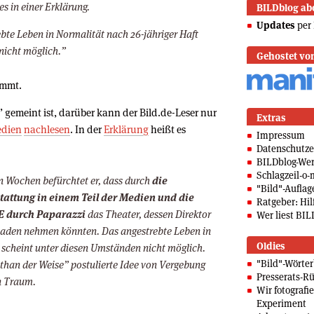
s in einer Erklärung.
BILDblog ab
Updates
per 
bte Leben in Normalität nach 26-jähriger Haft
nicht möglich.”
Gehostet vo
immt.
gemeint ist, darüber kann der Bild.de-Leser nur
Extras
dien
nachlesen
. In der
Erklärung
heißt es
Impressum
Datenschutze
BILDblog-We
Schlagzeil-o-
n Wochen befürchtet er, dass durch
die
"Bild"-Auflag
tattung in einem Teil der Medien und die
Ratgeber: Hilf
E durch Paparazzi
das Theater, dessen Direktor
Wer liest BIL
haden nehmen könnten. Das angestrebte Leben in
Oldies
 scheint unter diesen Umständen nicht möglich.
"Bild"-Wörte
than der Weise” postulierte Idee von Vergebung
Presserats-Rü
n Traum.
Wir fotografi
Experiment