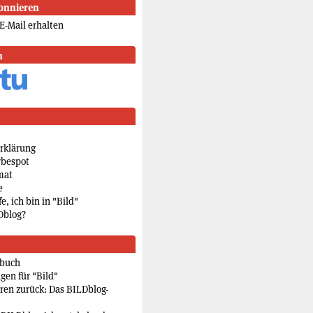
onnieren
E-Mail erhalten
n
rklärung
rbespot
mat
e
e, ich bin in "Bild"
Dblog?
rbuch
gen für "Bild"
eren zurück: Das BILDblog-