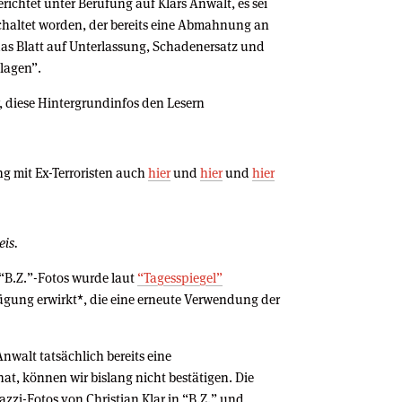
richtet unter Berufung auf Klars Anwalt, es sei
schaltet worden, der bereits eine Abmahnung an
 das Blatt auf Unterlassung, Schadenersatz und
lagen”.
, diese Hintergrundinfos den Lesern
g mit Ex-Terroristen auch
hier
und
hier
und
hier
eis.
“B.Z.”-Fotos wurde laut
“Tagesspiegel”
ügung erwirkt*, die eine erneute Verwendung der
nwalt tatsächlich bereits eine
at, können wir bislang nicht bestätigen. Die
zzi-Fotos von Christian Klar in “B.Z.” und