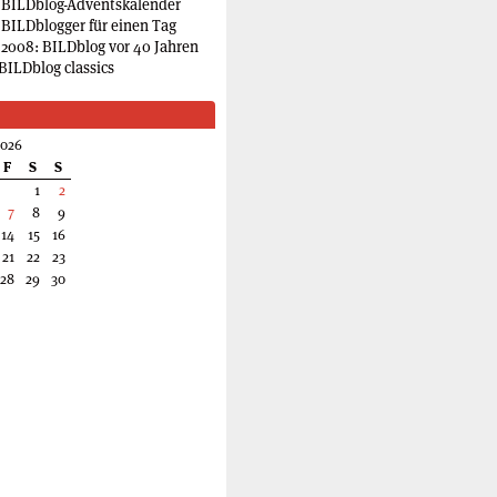
 BILDblog-Adventskalender
 BILDblogger für einen Tag
2008: BILDblog vor 40 Jahren
BILDblog classics
2026
F
S
S
1
2
7
8
9
14
15
16
21
22
23
28
29
30