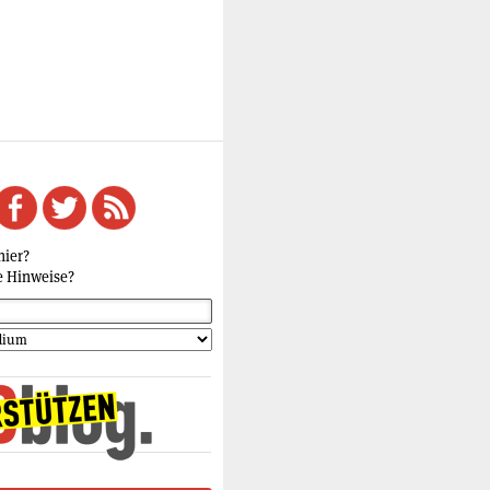
hier?
e Hinweise?