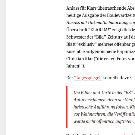
Anlass für Klars überraschende Absa
heutige Ausgabe der Boulevardzeit
Ausriss mit Unkenntlichmachung vo
Überschrift “KLAR DA!” zeigt die kle
Schwester der “Bild”-Zeitung auf de
Blatt “exklusiv” mehrere offenbar g
Ensemble aufgenommene Paparazzi
Christian Klar (“die ersten Fotos von
Jahren!”).
Der
“Tagesspiegel”
schreibt dazu:
Die Bilder und Texte in der “BZ
Autor erschienen, denn der Veröf
juristische Aufführung folgen. Kl
vor Weihnachten, die Veröffentli
werde nicht öffentlich auftreten.