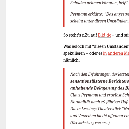
Schaden nehmen könnten, heißt e
Peymann erklärte: “Das angestre
scheint unter diesen Umständen 
So steht’s z.Zt. auf
Bild.de
– und st
Was jedoch mit “diesen Umständen” 
spekulieren – oder es
in
anderen
Me
nämlich:
Nach den Erfahrungen der letzte
sensationslüsterne Berichters
anhaltende Belagerung des B
Claus Peymann und er selbst Sc
Normalität nach 26-jähriger Haft
Die in Lessings Theaterstück “Na
und Verzeihen bleibt offenbar ei
(Hervorhebung von uns.)