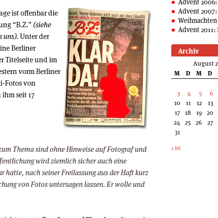
Advent 2006:
Advent 2007:
ge ist offenbar die
Weihnachten 
ung “B.Z.”
(siehe
Advent 2011: 
n uns)
. Unter der
ine Berliner
Archiv
r Titelseite und im
August 
estern vorm Berliner
M
D
M
D
-Fotos von
3
4
5
6
 ihm seit 17
10
11
12
13
17
18
19
20
24
25
26
27
31
” zum Thema sind ohne Hinweise auf Fotograf und
« Jul
fentlichung wird ziemlich sicher auch eine
ar hatte, nach seiner Freilassung aus der Haft kurz
chung von Fotos untersagen lassen. Er wolle und