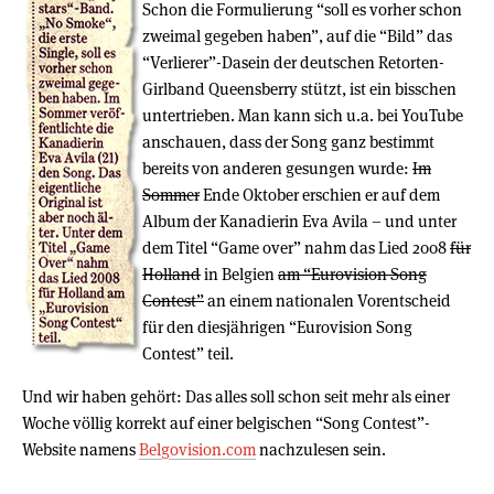
Schon die Formulierung “soll es vorher schon
zweimal gegeben haben”, auf die “Bild” das
“Verlierer”-Dasein der deutschen Retorten-
Girlband Queensberry stützt, ist ein bisschen
untertrieben. Man kann sich u.a. bei YouTube
anschauen, dass der Song ganz bestimmt
bereits von anderen gesungen wurde:
Im
Sommer
Ende Oktober erschien er auf dem
Album der Kanadierin Eva Avila – und unter
dem Titel “Game over” nahm das Lied 2008
für
Holland
in Belgien
am “Eurovision Song
Contest”
an einem nationalen Vorentscheid
für den diesjährigen “Eurovision Song
Contest” teil.
Und wir haben gehört: Das alles soll schon seit mehr als einer
Woche völlig korrekt auf einer belgischen “Song Contest”-
Website namens
Belgovision.com
nachzulesen sein.