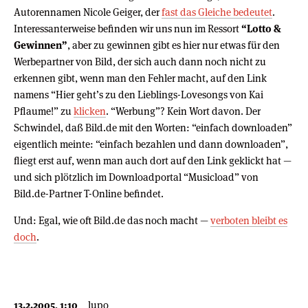
Autorennamen Nicole Geiger, der
fast das Gleiche bedeutet
.
Interessanterweise befinden wir uns nun im Ressort
“Lotto &
Gewinnen”
, aber zu gewinnen gibt es hier nur etwas für den
Werbepartner von Bild, der sich auch dann noch nicht zu
erkennen gibt, wenn man den Fehler macht, auf den Link
namens “Hier geht’s zu den Lieblings-Lovesongs von Kai
Pflaume!” zu
klicken
. “Werbung”? Kein Wort davon. Der
Schwindel, daß Bild.de mit den Worten: “einfach downloaden”
eigentlich meinte: “einfach bezahlen und dann downloaden”,
fliegt erst auf, wenn man auch dort auf den Link geklickt hat —
und sich plötzlich im Downloadportal “Musicload” von
Bild.de-Partner T-Online befindet.
Und: Egal, wie oft Bild.de das noch macht —
verboten bleibt es
doch
.
13.2.2005, 1:10
lupo