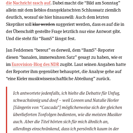
die
Nachricht
rasch
auf
. Dabei macht die “Bild am Sonntag”
allein mit dem lieblos drangeklatschten Schlusssatz ziemlich
deutlich, worauf sie hier hinauswill: Auch dem letzten
Skeptiker soll
klar werden
suggeriert werden, dass es auf die in
der Überschrift gestellte Frage letztlich nur eine Antwort gibt.
Und die steht für “BamS” längst fest.
Jan Feddersen “bereut” es derweil, dem “BamS”-Reporter
diesen “banalen, immerwahren Satz” gesagt zu haben, wie er
im
Eurovision-Blog des NDR
zugibt. Laut seinen Angaben hatte
der Reporter ihm gegenüber behauptet, die Analyse gehe auf
“eine Kieler musikwissenschaftliche Abteilung” zurück.
Ich antwortete jedenfalls, ich hielte die Debatte für Unfug,
schwachsinnig und doof – weil Loreen und Natalie Horler
[Sängerin von “Cascada”] möglicherweise sich der gleichen
überlieferten Tonfolgen bedienten, wie die meisten Musiker
auch. Aber die Titel hörten sich für mich ähnlich an,
allerdings einschränkend, dass ich persönlich kaum in der