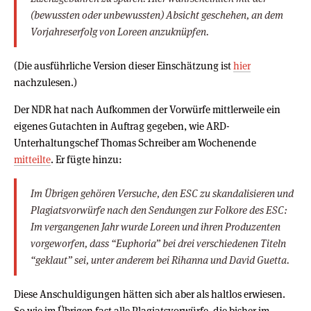
(bewussten oder unbewussten) Absicht geschehen, an dem
Vorjahreserfolg von Loreen anzuknüpfen.
(Die ausführliche Version dieser Einschätzung ist
hier
nachzulesen.)
Der NDR hat nach Aufkommen der Vorwürfe mittlerweile ein
eigenes Gutachten in Auftrag gegeben, wie ARD-
Unterhaltungschef Thomas Schreiber am Wochenende
mitteilte
. Er fügte hinzu:
Im Übrigen gehören Versuche, den ESC zu skandalisieren und
Plagiatsvorwürfe nach den Sendungen zur Folkore des ESC:
Im vergangenen Jahr wurde Loreen und ihren Produzenten
vorgeworfen, dass “Euphoria” bei drei verschiedenen Titeln
“geklaut” sei, unter anderem bei Rihanna und David Guetta.
Diese Anschuldigungen hätten sich aber als haltlos erwiesen.
So wie im Übrigen fast alle Plagiatsvorwürfe, die bisher im