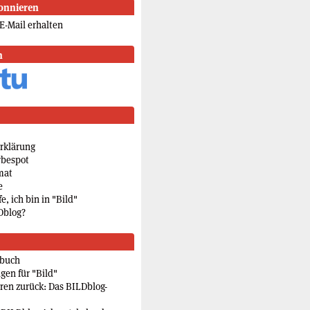
onnieren
E-Mail erhalten
n
rklärung
rbespot
mat
e
e, ich bin in "Bild"
Dblog?
rbuch
gen für "Bild"
eren zurück: Das BILDblog-