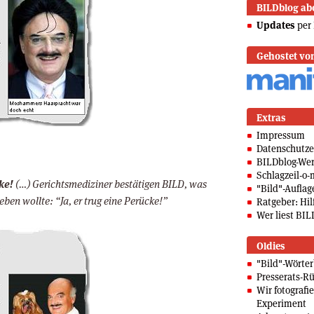
BILDblog ab
Updates
per 
Gehostet vo
Extras
Impressum
Datenschutze
BILDblog-We
Schlagzeil-o-
ke!
(…) Gerichtsmediziner bestätigen BILD, was
"Bild"-Auflag
en wollte: “Ja, er trug eine Perücke!”
Ratgeber: Hilf
Wer liest BIL
Oldies
"Bild"-Wörte
Presserats-Rü
Wir fotografi
Experiment