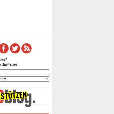
hier?
e Hinweise?