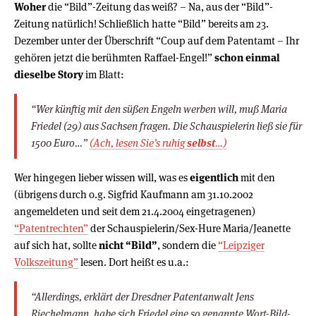
Woher
die “Bild”-Zeitung das weiß? – Na, aus der “Bild”-
Zeitung natürlich! Schließlich hatte “Bild” bereits am 23.
Dezember unter der Überschrift “Coup auf dem Patentamt – Ihr
gehören jetzt die berühmten Raffael-Engel!”
schon einmal
dieselbe Story
im Blatt:
“Wer künftig mit den süßen Engeln werben will, muß Maria
Friedel (29) aus Sachsen fragen. Die Schauspielerin ließ sie für
1500 Euro…”
(Ach, lesen Sie’s ruhig
selbst
…)
Wer hingegen lieber wissen will, was es
eigentlich
mit den
(übrigens durch o.g. Sigfrid Kaufmann am 31.10.2002
angemeldeten und seit dem 21.4.2004 eingetragenen)
“Patentrechten”
der Schauspielerin/Sex-Hure Maria/Jeanette
auf sich hat, sollte
nicht “Bild”
, sondern die
“Leipziger
Volkszeitung”
lesen. Dort heißt es u.a.:
“Allerdings, erklärt der Dresdner Patentanwalt Jens
Riechelmann, habe sich Friedel eine so genannte Wort-Bild-