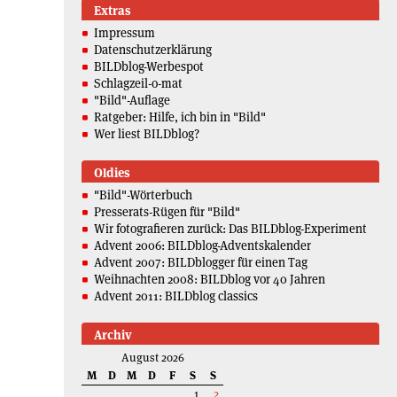
Extras
Impressum
Datenschutzerklärung
BILDblog-Werbespot
Schlagzeil-o-mat
"Bild"-Auflage
Ratgeber: Hilfe, ich bin in "Bild"
Wer liest BILDblog?
Oldies
"Bild"-Wörterbuch
Presserats-Rügen für "Bild"
Wir fotografieren zurück: Das BILDblog-Experiment
Advent 2006: BILDblog-Adventskalender
Advent 2007: BILDblogger für einen Tag
Weihnachten 2008: BILDblog vor 40 Jahren
Advent 2011: BILDblog classics
Archiv
August 2026
M
D
M
D
F
S
S
1
2