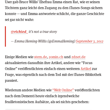
User gab Bruce Willis’ Ehefrau Emma einen Rat, wie er seinen
Töchtern ganz leicht den Zugang zu den iTunes-Songs sichern
konnte — und Emma antwortete schlicht, die ganze Geschichte
sei gar nicht wahr:
@
richied_
it’s not a true story
— Emma Heming-Willis (@EmmaHeming)
September 3, 2012
Einige Medien wie
stern.de
,
20min.ch
und
zdnet.de
aktualisierten daraufhin ihre Artikel, andere wie “Focus
Online” veröffentlichten einfach einen weiteren
Artikel
zur
Frage, was eigentlich nach dem Tod mit der iTunes-Bibliothek
passiert.
Wiederum andere Medien wie
“Welt Online”
veröffentlichten
nach dem Dementi heute einfach irgendwelche
feuilletonistischen Aufsätze, als sei nichts geschehen: