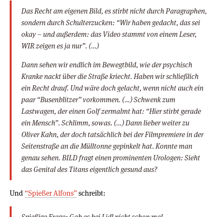
Das Recht am eigenen Bild, es stirbt nicht durch Paragraphen,
sondern durch Schulterzucken: “Wir haben gedacht, das sei
okay – und außerdem: das Video stammt von einem Leser,
WIR zeigen es ja nur”. (…)
Dann sehen wir endlich im Bewegtbild, wie der psychisch
Kranke nackt über die Straße kriecht. Haben wir schließlich
ein Recht drauf. Und wäre doch gelacht, wenn nicht auch ein
paar “Busenblitzer” vorkommen. (…) Schwenk zum
Lastwagen, der einen Golf zermalmt hat: “Hier stirbt gerade
ein Mensch”. Schlimm, sowas. (…) Dann lieber weiter zu
Oliver Kahn, der doch tatsächlich bei der Filmpremiere in der
Seitenstraße an die Mülltonne gepinkelt hat. Konnte man
genau sehen. BILD fragt einen prominenten Urologen: Sieht
das Genital des Titans eigentlich gesund aus?
Und
“Spießer Alfons”
schreibt:
Spießige Frage: Gab es bei Lidl nicht schon mal