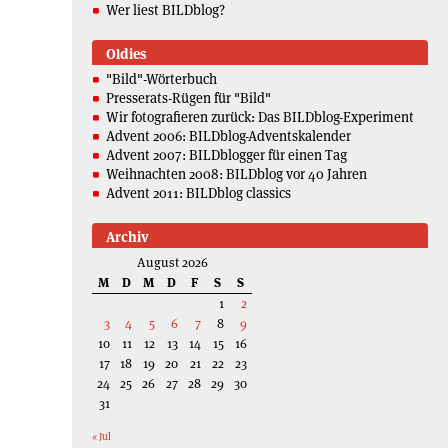
Wer liest BILDblog?
Oldies
"Bild"-Wörterbuch
Presserats-Rügen für "Bild"
Wir fotografieren zurück: Das BILDblog-Experiment
Advent 2006: BILDblog-Adventskalender
Advent 2007: BILDblogger für einen Tag
Weihnachten 2008: BILDblog vor 40 Jahren
Advent 2011: BILDblog classics
Archiv
August 2026
M
D
M
D
F
S
S
1
2
3
4
5
6
7
8
9
10
11
12
13
14
15
16
17
18
19
20
21
22
23
24
25
26
27
28
29
30
31
« Jul