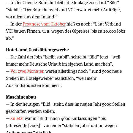
— In der Chemie-Branche bleibt die Joblage 2005 laut “Bild”
“stabil”: “Der Branchenverband VCI erwartet mehr Aufträge,
vor allem aus dem Inland.”
— In der
Prognose vom Oktober
hieß es noch: “Laut Verband
VCI bauen Firmen, u. a. wegen des Ölpreises, bis zu 20.000 Jobs
ab.”
Hotel- und Gaststättengewerbe
— Die Zahl der Jobs “bleibt stabil”, schreibt “Bild” jetzt, “weil
immer mehr Deutsche Urlaub im eigenen Land machen”.
—
Vor zwei Monaten
waren allerdings noch ” rund 5000 neue
Stellen im Hotelgewerbe” realistisch, “weil mehr
Auslandstouristen kommen”.
Maschinenbau
— In der heutigen “Bild” steht, dass im neuen Jahr 5000 Stellen
geschaffen werden sollen.
—
Zuletzt
war in “Bild” nach 4000 Entlassungen “bis
Jahresende [2004]” von einer “stabilen Jobsituation wegen
Auftragbooms” die Rede.