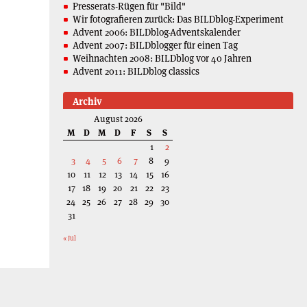
Presserats-Rügen für "Bild"
Wir fotografieren zurück: Das BILDblog-Experiment
Advent 2006: BILDblog-Adventskalender
Advent 2007: BILDblogger für einen Tag
Weihnachten 2008: BILDblog vor 40 Jahren
Advent 2011: BILDblog classics
Archiv
August 2026
M
D
M
D
F
S
S
1
2
3
4
5
6
7
8
9
10
11
12
13
14
15
16
17
18
19
20
21
22
23
24
25
26
27
28
29
30
31
« Jul