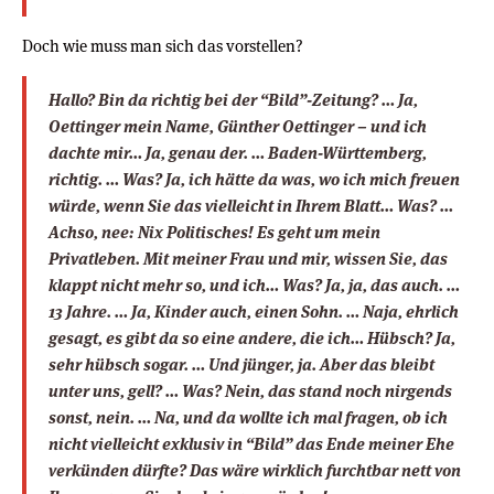
Doch wie muss man sich das vorstellen?
Hallo? Bin da richtig bei der “Bild”-Zeitung? … Ja,
Oettinger mein Name, Günther Oettinger – und ich
dachte mir… Ja, genau
der
. … Baden-Württemberg,
richtig. … Was? Ja, ich hätte da was, wo ich mich freuen
würde, wenn Sie das vielleicht in Ihrem Blatt… Was? …
Achso, nee: Nix Politisches! Es geht um mein
Privatleben. Mit meiner Frau und mir, wissen Sie, das
klappt nicht mehr so, und ich… Was? Ja, ja,
das
auch. …
13 Jahre. … Ja, Kinder auch, einen Sohn. … Naja, ehrlich
gesagt, es gibt da so eine andere, die ich… Hübsch? Ja,
sehr hübsch sogar. … Und jünger, ja. Aber das bleibt
unter uns, gell? … Was? Nein, das stand noch nirgends
sonst, nein. … Na, und da wollte ich mal fragen, ob ich
nicht vielleicht exklusiv in “Bild” das Ende meiner Ehe
verkünden dürfte? Das wäre wirklich furchtbar nett von