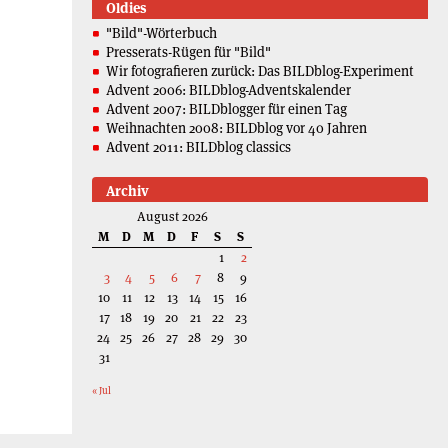
Oldies
"Bild"-Wörterbuch
Presserats-Rügen für "Bild"
Wir fotografieren zurück: Das BILDblog-Experiment
Advent 2006: BILDblog-Adventskalender
Advent 2007: BILDblogger für einen Tag
Weihnachten 2008: BILDblog vor 40 Jahren
Advent 2011: BILDblog classics
Archiv
August 2026
M
D
M
D
F
S
S
1
2
3
4
5
6
7
8
9
10
11
12
13
14
15
16
17
18
19
20
21
22
23
24
25
26
27
28
29
30
31
« Jul