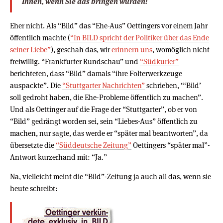
Ihnen, wenn Sie das bringen würden!
Eher nicht. Als “Bild” das “Ehe-Aus” Oettingers vor einem Jahr
öffentlich machte (
“In BILD spricht der Politiker über das Ende
seiner Liebe”
), geschah das, wir
erinnern
uns
, womöglich nicht
freiwillig. “Frankfurter Rundschau” und
“Südkurier”
berichteten, dass “Bild” damals “ihre Folterwerkzeuge
auspackte”. Die
“Stuttgarter Nachrichten”
schrieben, “‘Bild’
soll gedroht haben, die Ehe-Probleme öffentlich zu machen”.
Und als Oettinger auf die Frage der “Stuttgarter”, ob er von
“Bild” gedrängt worden sei, sein “Liebes-Aus” öffentlich zu
machen, nur sagte, das werde er “später mal beantworten”, da
übersetzte die
“Süddeutsche Zeitung”
Oettingers “später mal”-
Antwort kurzerhand mit: “Ja.”
Na, vielleicht meint die “Bild”-Zeitung ja auch all das, wenn sie
heute schreibt: