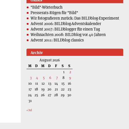
"Bild"-Wörterbuch
Presserats-Rügen für "Bild"
Wir fotografieren zurück: Das BILDblog-Experiment
Advent 2006: BILDblog-Adventskalender
Advent 2007: BILDblogger für einen Tag
Weihnachten 2008: BILDblog vor 40 Jahren
Advent 2011: BILDblog classics
Archiv
August 2026
M
D
M
D
F
S
S
1
2
3
4
5
6
7
8
9
10
11
12
13
14
15
16
17
18
19
20
21
22
23
24
25
26
27
28
29
30
31
« Jul