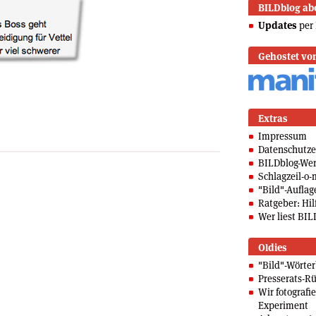
BILDblog ab
Updates
per 
Gehostet vo
Extras
Impressum
Datenschutze
BILDblog-We
Schlagzeil-o-
"Bild"-Auflag
Ratgeber: Hilf
Wer liest BIL
Oldies
"Bild"-Wörte
Presserats-Rü
Wir fotografi
Experiment