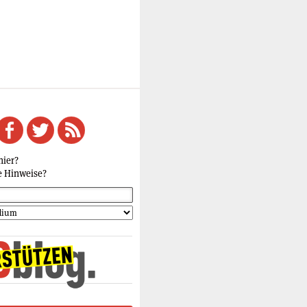
hier?
e Hinweise?