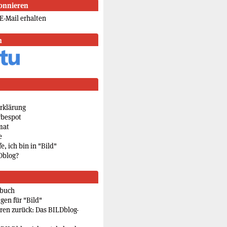
onnieren
E-Mail erhalten
n
rklärung
rbespot
mat
e
e, ich bin in "Bild"
Dblog?
rbuch
gen für "Bild"
eren zurück: Das BILDblog-